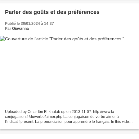
Parler des goûts et des préférences
Publié le 30/01/2024 à 14:37
Par
Giovanna
Uploaded by Omar Ibn El-khatab ep on 2013-11-07. http://www.la-
conjugaison.fr/du/verbe/aimer.php La conjugaison du verbe aimer à
l'indicatif présent. La prononciation pour apprendre le français. In this video
you will see how to conjugate the verb 'préférer'...