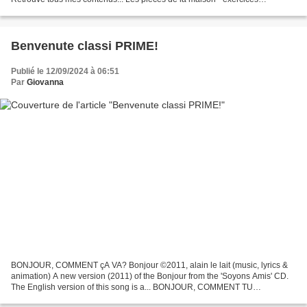
https://learningapps.org/display?v=pqr3mp0o518...
Benvenute classi PRIME!
Publié le 12/09/2024 à 06:51
Par
Giovanna
BONJOUR, COMMENT çA VA? Bonjour ©2011, alain le lait (music, lyrics &
animation) A new version (2011) of the Bonjour from the 'Soyons Amis' CD.
The English version of this song is a... BONJOUR, COMMENT TU
T'APPELLES? Animated Video created using Animaker...