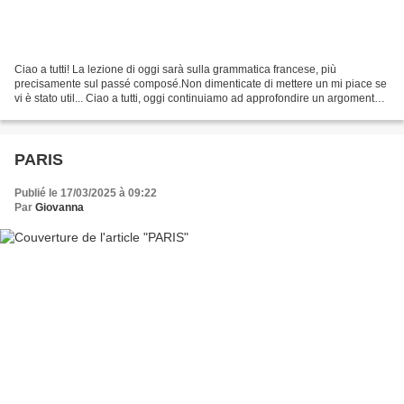
Ciao a tutti! La lezione di oggi sarà sulla grammatica francese, più
precisamente sul passé composé.Non dimenticate di mettere un mi piace se
vi è stato util... Ciao a tutti, oggi continuiamo ad approfondire un argomento
di grammatica francese: il passé...
PARIS
Publié le 17/03/2025 à 09:22
Par
Giovanna