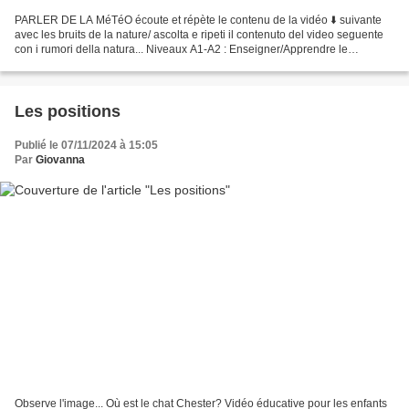
PARLER DE LA MéTéO écoute et répète le contenu de la vidéo ⬇️ suivante
avec les bruits de la nature/ ascolta e ripeti il contenuto del video seguente
con i rumori della natura... Niveaux A1-A2 : Enseigner/Apprendre le
vocabulaire de la météo avec les...
Les positions
Publié le 07/11/2024 à 15:05
Par
Giovanna
Observe l'image... Où est le chat Chester? Vidéo éducative pour les enfants