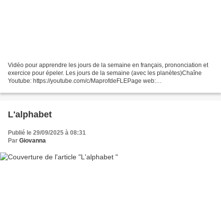
Vidéo pour apprendre les jours de la semaine en français, prononciation et
exercice pour épeler. Les jours de la semaine (avec les planètes)Chaîne
Youtube: https://youtube.com/c/MaprofdeFLEPage web:
www.maprofdefle.com https://www.jublie2.com/ www.facebook.com/jublie2...
L'alphabet
Publié le 29/09/2025 à 08:31
Par
Giovanna