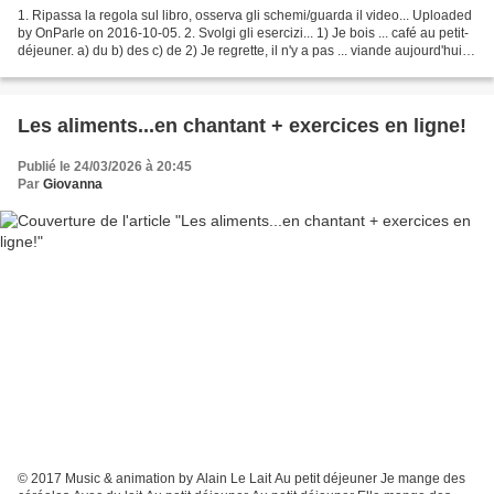
1. Ripassa la regola sul libro, osserva gli schemi/guarda il video... Uploaded
by OnParle on 2016-10-05. 2. Svolgi gli esercizi... 1) Je bois ... café au petit-
déjeuner. a) du b) des c) de 2) Je regrette, il n'y a pas ... viande aujourd'hui!
a) de la...
Les aliments...en chantant + exercices en ligne!
Publié le 24/03/2026 à 20:45
Par
Giovanna
© 2017 Music & animation by Alain Le Lait Au petit déjeuner Je mange des