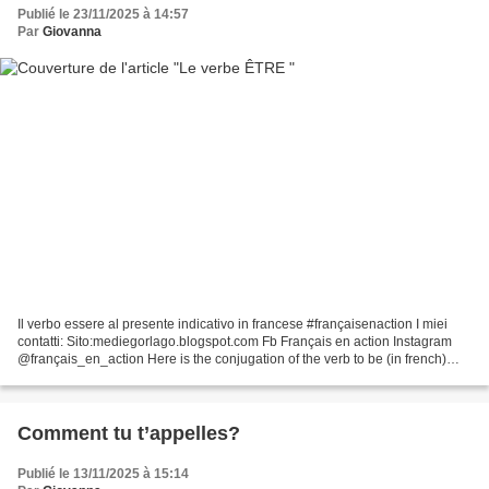
Publié le 23/11/2025 à 14:57
Par
Giovanna
Il verbo essere al presente indicativo in francese #françaisenaction I miei
contatti: Sito:mediegorlago.blogspot.com Fb Français en action Instagram
@français_en_action Here is the conjugation of the verb to be (in french)
with pronunciation and examples....
Comment tu t’appelles?
Publié le 13/11/2025 à 15:14