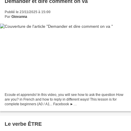
Demander et dire comment on va
Publié le 23/11/2025 à 15:00
Par
Giovanna
Ecoute et apprends! In this video, you will see how to ask the question How
are you? in French and how to reply in different ways! This lesson is for
complete beginners (A0 / A1... Facebook ►
https://www.facebook.com/rahiktv/ instgram
►https://www.instagram.com/errahiktv/?......
Le verbe ÊTRE