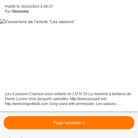
Publié le 16/11/2023 à 08:37
Par
Giovanna
Les 4 saisons Chanson pour enfants du CD N°15 La machine à tambour de
Pierre Lozère Visit Jacquot's websites: http://www.jacquot.net
http://www.lingo4kids.com Song used with permission. Les saisons -
Exercice Tap the matching answer to eliminate it. Repeat...
Page suivante >