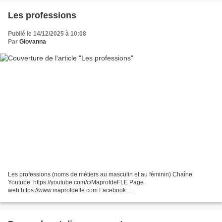
Les professions
Publié le 14/12/2025 à 10:08
Par
Giovanna
Les professions (noms de métiers au masculin et au féminin) Chaîne
Youtube: https://youtube.com/c/MaprofdeFLE​ Page
web:https://www.maprofdefle.com Facebook:
https://www.facebook.com/MaprofdeFLE Exercices et PDF :
https://toutenfrancais.tv/professions-en-francais...