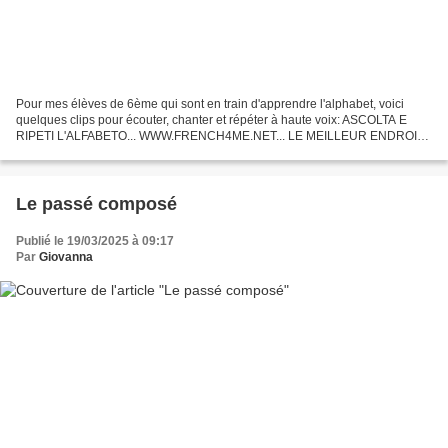
Pour mes élèves de 6ème qui sont en train d'apprendre l'alphabet, voici
quelques clips pour écouter, chanter et répéter à haute voix: ASCOLTA E
RIPETI L'ALFABETO... WWW.FRENCH4ME.NET... LE MEILLEUR ENDROIT
POUR APPRENDRE LE FRANCAIS Découvrez ma plateforme...
Le passé composé
Publié le 19/03/2025 à 09:17
Par
Giovanna