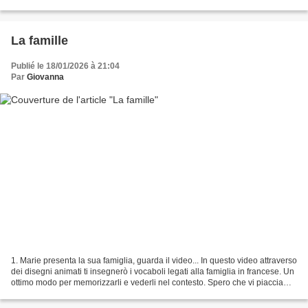
рассчитан на год. Позволяет в сжатые сроки набрать...
La famille
Publié le 18/01/2026 à 21:04
Par
Giovanna
1. Marie presenta la sua famiglia, guarda il video... In questo video attraverso
dei disegni animati ti insegnerò i vocaboli legati alla famiglia in francese. Un
ottimo modo per memorizzarli e vederli nel contesto. Spero che vi piaccia
questo video pieno...