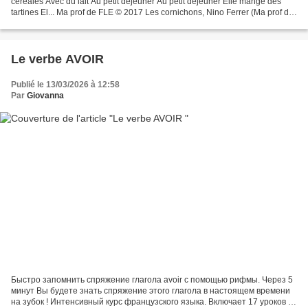
céréales Avec du lait Au petit déjeuner Au petit déjeuner Elle mange des
tartines El... Ma prof de FLE © 2017 Les cornichons, Nino Ferrer (Ma prof de
FLE) https://maprofdefle.com/...
Le verbe AVOIR
Publié le 13/03/2026 à 12:58
Par
Giovanna
Быстро запомнить спряжение глагола avoir с помощью рифмы. Через 5
минут Вы будете знать спряжение этого глагола в настоящем времени
на зубок ! Интенсивный курс французского языка. Включает 17 уроков и