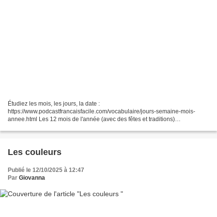
Étudiez les mois, les jours, la date :
https://www.podcastfrancaisfacile.com/vocabulaire/jours-semaine-mois-
annee.html Les 12 mois de l'année (avec des fêtes et traditions)
Présentation et exercice) Ma chaîne Youtube:
https://youtube.com/c/MaprofdeFLE...
Les couleurs
Publié le 12/10/2025 à 12:47
Par
Giovanna