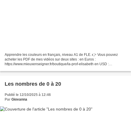
Apprendre les couleurs en français, niveau A1 de FLE. 👉 Vous pouvez
acheter les PDF de mes vidéos sur deux sites : en Euros :
https://www.mieuxenseigner.fr/boutique/la-prof-elisabeth en USD :
https://www.teacherspayteachers.com/Store/La-Prof-Elisabeth...
Les nombres de 0 à 20
Publié le 12/10/2025 à 12:46
Par
Giovanna