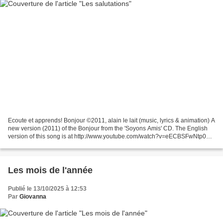
Ecoute et apprends! Bonjour ©2011, alain le lait (music, lyrics & animation) A
new version (2011) of the Bonjour from the 'Soyons Amis' CD. The English
version of this song is at http://www.youtube.com/watch?v=eECBSFwNtp0
Bonjour, bonjour Comment ça va?...
Les mois de l'année
Publié le 13/10/2025 à 12:53
Par
Giovanna