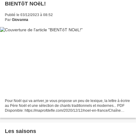
BIENTôT NOëL!
Publié le 03/12/2023 à 08:52
Par
Giovanna
Pour Noël qui va arriver, je vous propose un peu de lexique, la lettre à écrire
au Père Noël et une sélection de chants traditionnels et modernes... PDF
Disponible: https://maprofdefle.com/2020/12/12/noel-en-france/Chaîne
Youtube: https://youtube.com/c/MaprofdeFLE​Page...
Les saisons