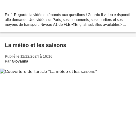
Ex. 1 Regarde la vidéo et réponds aux questions / Guarda il video e rispondi
alle domande Une vidéo sur Paris, ses monuments, ses quartiers et ses
moyens de transport. Niveau A1 de FLE 📢English subtitles available👉
Vous pouvez acheter les PDF de... Où...
La météo et les saisons
Publié le 11/12/2024 à 16:16
Par
Giovanna