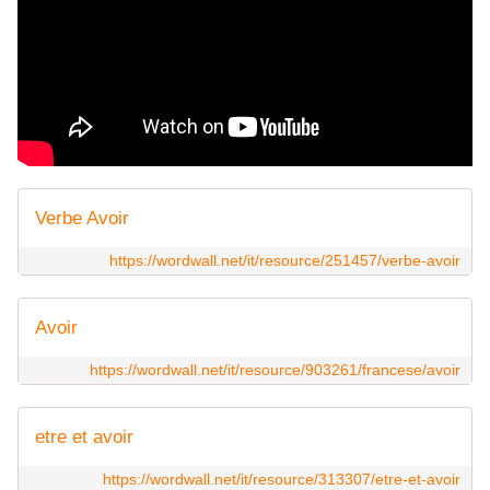
Verbe Avoir
https://wordwall.net/it/resource/251457/verbe-avoir
Avoir
https://wordwall.net/it/resource/903261/francese/avoir
etre et avoir
https://wordwall.net/it/resource/313307/etre-et-avoir