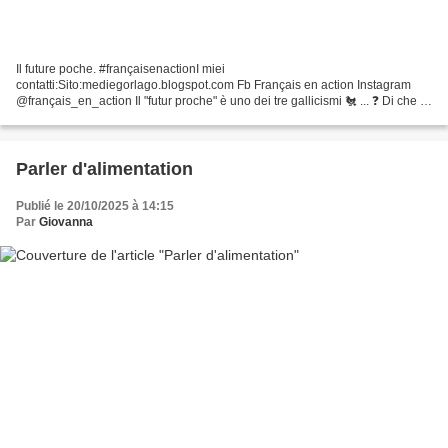
Il future poche. #françaisenactionI miei
contatti:Sito:mediegorlago.blogspot.com Fb Français en action Instagram
@français_en_action Il "futur proche" è uno dei tre gallicismi 🐔 ... ❓ Di che si
tratta? Impariamolo insieme in questo video. Trovi tutti...
Parler d'alimentation
Publié le 20/10/2025 à 14:15
Par
Giovanna