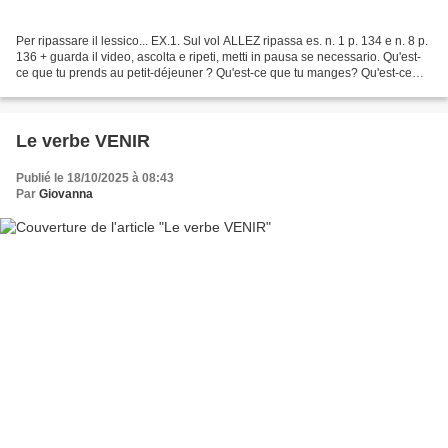
Per ripassare il lessico... EX.1. Sul vol ALLEZ ripassa es. n. 1 p. 134 e n. 8 p.
136 + guarda il video, ascolta e ripeti, metti in pausa se necessario. Qu'est-
ce que tu prends au petit-déjeuner ? Qu'est-ce que tu manges? Qu'est-ce
que tu bois? Vocabulaire:...
Le verbe VENIR
Publié le 18/10/2025 à 08:43
Par
Giovanna