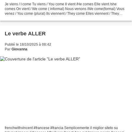
Je viens / I come Tu viens / You come Il vient /He comes Elle vient /she
comes On vient / We come ( informal) Nous venons /We come(formal) Vous
venez / You come (plural) Ils viennent / They come Elles viennent / They
come( females) Je viens te voir E...
Le verbe ALLER
Publié le 18/10/2025 à 08:42
Par
Giovanna
frenchwithvincent #francese #francia Semplicemente il miglior siteto su