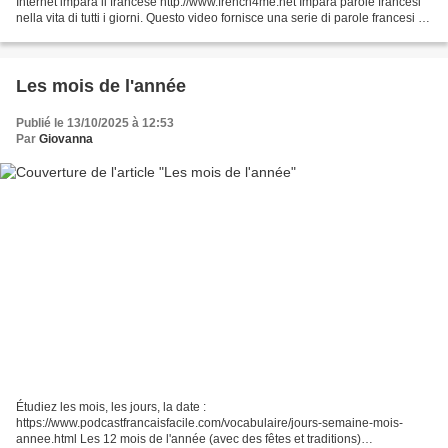
Internet impara il francese http://www.french4me.net Impara parole francesi
nella vita di tutti i giorni. Questo video fornisce una serie di parole francesi di
base che insegnano...
Les mois de l'année
Publié le 13/10/2025 à 12:53
Par
Giovanna
Étudiez les mois, les jours, la date :
https://www.podcastfrancaisfacile.com/vocabulaire/jours-semaine-mois-
annee.html Les 12 mois de l'année (avec des fêtes et traditions)