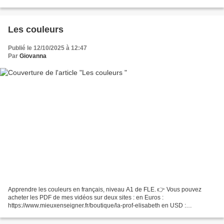
Présentation et exercice) Ma chaîne Youtube:
https://youtube.com/c/MaprofdeFLE...
Les couleurs
Publié le 12/10/2025 à 12:47
Par
Giovanna
Apprendre les couleurs en français, niveau A1 de FLE. 👉 Vous pouvez
acheter les PDF de mes vidéos sur deux sites : en Euros :
https://www.mieuxenseigner.fr/boutique/la-prof-elisabeth en USD :
https://www.teacherspayteachers.com/Store/La-Prof-Elisabeth...