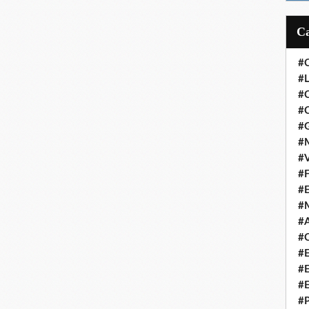
#
#L
#
#C
#
#M
#V
#F
#
#
#A
#C
#
#
#
#P