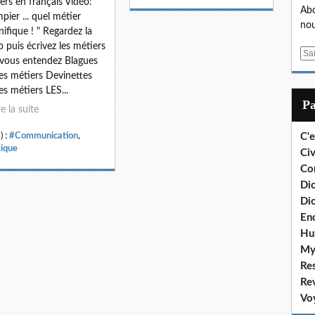
ers en français Vidéo:
Abo
pier ... quel métier
nou
ifique ! " Regardez la
o puis écrivez les métiers
E
vous entendez Blagues
m
les métiers Devinettes
a
les métiers LES...
i
P
re la suite
l
) :
#Communication
,
C'e
ique
Civ
Co
Dic
Dic
En
Hu
My
Re
Re
Vo