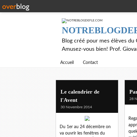
NOTREBLOGDE
Blog créé pour mes élèves du C
Amusez-vous bien! Prof. Giov
Accueil
Contact
Le calendrier de
Par
l'Avent
28 
30 Novembre 2014
Rega
appr
Du 1er au 24 décembre on
quel
va ouvrir les fenêtres du