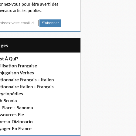
nnez-vous pour être averti des
veaux articles publiés.
ages
st À Qui?
ilisation Française
njugaison Verbes
tionnaire Français - Italien
tionnaire Italien - Français
cyclopédies
b Scuola
 Place - Sanoma
ssources Fle
verso Dizionario
yager En France