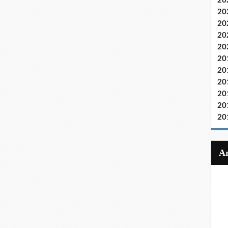
20
20
20
20
20
20
20
20
20
20
20