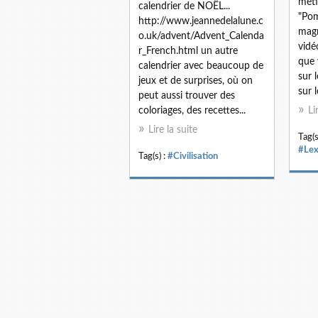
méti
calendrier de NOËL...
"Pom
http://www.jeannedelalune.c
magn
o.uk/advent/Advent_Calenda
vidé
r_French.html un autre
que 
calendrier avec beaucoup de
sur 
jeux et de surprises, où on
sur 
peut aussi trouver des
coloriages, des recettes...
Li
Lire la suite
Tag(s
#Lex
Tag(s) :
#Civilisation