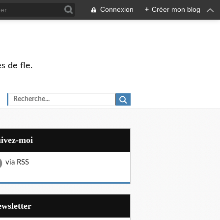
Connexion
+
Créer mon blog
s de fle.
uivez-moi
via RSS
Newsletter