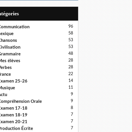
Catégories
96
Communication
58
exique
53
Chansons
53
ivilisation
48
Grammaire
28
es élèves
28
erbes
22
rance
14
Examen 25-26
11
Musique
9
ctu
9
ompréhension Orale
8
Examen 17-18
7
Examen 18-19
7
Examen 20-21
7
roduction Écrite