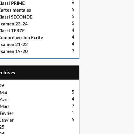
6
lassi PRIME
5
artes mentales
5
Classi SECONDE
5
Examen 23-24
4
lassi TERZE
4
ompréhension Ecrite
4
Examen 21-22
3
Examen 19-20
Archives
26
5
Mai
4
Avril
7
Mars
1
Février
5
Janvier
25