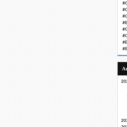
#C
#C
#
#
#C
#C
#
#
20
20