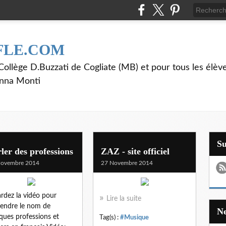
FLE.COM
ollège D.Buzzati de Cogliate (MB) et pour tous les élève
anna Monti
S
ler des professions
ZAZ - site officiel
Novembre 2014
27 Novembre 2014
rdez la vidéo pour
Lire la suite
endre le nom de
ques professions et
Tag(s) :
#Musique