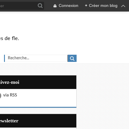
Connexion
+
Créer mon blog
s de fle.
uivez-moi
via RSS
Newsletter