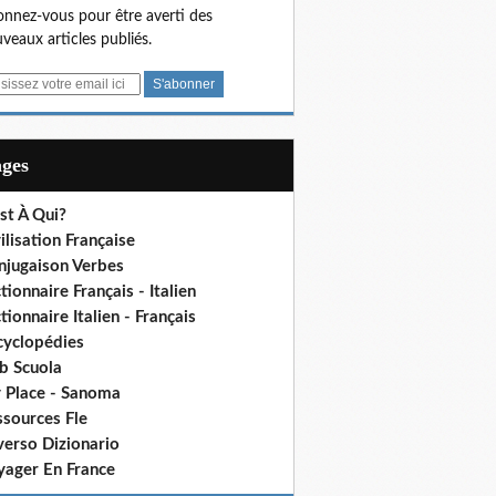
nnez-vous pour être averti des
veaux articles publiés.
ages
st À Qui?
ilisation Française
njugaison Verbes
tionnaire Français - Italien
tionnaire Italien - Français
cyclopédies
b Scuola
 Place - Sanoma
ssources Fle
verso Dizionario
yager En France