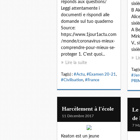
réponds aux questions/
sixi
Leggi attentamente i
B Al
documenti e rispondi alle
Alic
domande sul tuo quaderno
sixi
Source:
A Be
https://www.1jour1actu.com
Mirk
/monde/coronavirus-mieux-
V., 
comprendre-pour-mieux-se-
sixiè
proteger 1. C'est quoi...
Li
Lire la suite
Tag(s
Tag(s) :
#Actu
,
#Examen 20-21
,
#Jer
#Civilisation
,
#France
PRI
Harcèlement à l'école
Le
11 Décembre 2017
de 
7 Ma
Keaton est un jeune