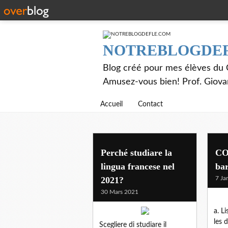
NOTREBLOGDE
Blog créé pour mes élèves du C
Amusez-vous bien! Prof. Giov
Accueil
Contact
actu
Perché studiare la
COV
lingua francese nel
bar
2021?
7 Ja
30 Mars 2021
a. L
les 
Scegliere di studiare il