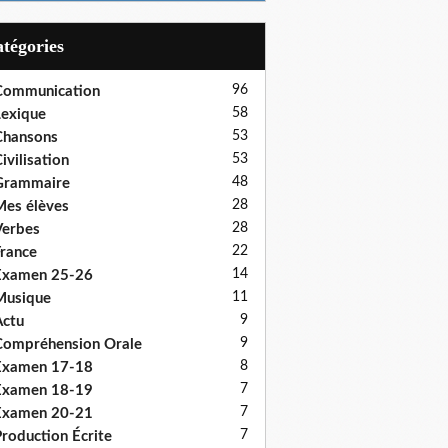
Catégories
96
Communication
58
exique
53
Chansons
53
ivilisation
48
Grammaire
28
es élèves
28
erbes
22
rance
14
Examen 25-26
11
Musique
9
ctu
9
ompréhension Orale
8
Examen 17-18
7
Examen 18-19
7
Examen 20-21
7
roduction Écrite