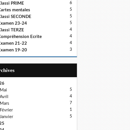
6
lassi PRIME
5
artes mentales
5
Classi SECONDE
5
Examen 23-24
4
lassi TERZE
4
ompréhension Ecrite
4
Examen 21-22
3
Examen 19-20
Archives
26
5
Mai
4
Avril
7
Mars
1
Février
5
Janvier
25