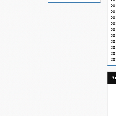
20
20
20
20
20
20
20
20
20
20
20