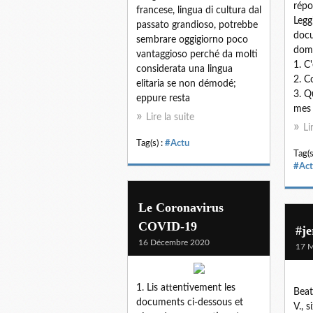
répo
francese, lingua di cultura dal
Legg
passato grandioso, potrebbe
docu
sembrare oggigiorno poco
doma
vantaggioso perché da molti
1. C
considerata una lingua
2. C
elitaria se non démodé;
3. Q
eppure resta
mes ?
Lire la suite
Li
Tag(s) :
#Actu
Tag(s
#Act
Le Coronavirus
COVID-19
#je
16 Décembre 2020
17 M
1. Lis attentivement les
Beat
documents ci-dessous et
V., 