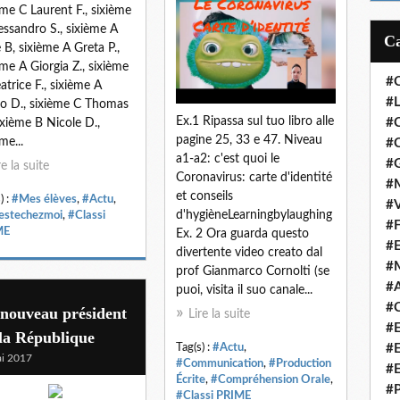
ème C Laurent F., sixième
essandro S., sixième A
e B, sixième A Greta P.,
ème A Giorgia Z., sixième
#
atrice F., sixième A
#L
o D., sixième C Thomas
Ex.1 Ripassa sul tuo libro alle
#
sixième B Nicole D.,
pagine 25, 33 e 47. Niveau
me...
#C
a1-a2: c'est quoi le
#
re la suite
Coronavirus: carte d'identité
#M
et conseils
) :
#Mes élèves
,
#Actu
,
#V
d'hygièneLearningbylaughing
estechezmoi
,
#Classi
#F
ME
Ex. 2 Ora guarda questo
#
divertente video creato dal
#
prof Gianmarco Cornolti (se
#A
puoi, visita il suo canale...
#C
 nouveau président
Lire la suite
#
la République
#
Tag(s) :
#Actu
,
i 2017
#Communication
,
#Production
#
Écrite
,
#Compréhension Orale
,
#P
#Classi PRIME