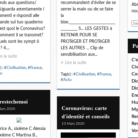
nds aux questions/
recommandent d'éviter de se
Abo
i/guarda attentamente i
serrer la main ou de se faire
nou
menti e rispondi alle
la
nde sul tuo quaderno
bise._________________________
E
'est quoi le Coronavirus?
_________ S... LES GESTES à
m
omment il se transmet?
RETENIR POUR SE
a
uels sont les sympt ô
PROTéGER ET PROTéGER
i
P
 4....
LES AUTRES ... Clip de
l
sensibilisation aux...
re la suite
C'e
Lire la suite
Civ
) :
#Civilisation
,
#France
,
u
Co
Tag(s) :
#Civilisation
,
#France
,
#Actu
Dic
Dic
En
restechemoi
Hu
Coronavirus: carte
ars 2020
My
d'identité et conseils
Re
Re
13 Mars 2020
rice A., sixième C Alessia
Vo
sixième C Martina B.,