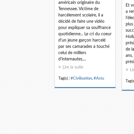
américain originaire du
Et v
Tennessee. Victime de
a re
harcèlement scolaire, il a
l'él
décidé de faire une vidéo
plus
pour expliquer sa souffrance
succ
quotidienne... Le cri du coeur
Holl
d'un jeune garçon harcelé
prés
par ses camarades a touché
de l
celui de milliers
ans, 
d'internautes,...
prés
Lire la suite
Li
Tag(s) :
#Civilisation
,
#Actu
Tag(s