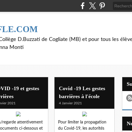
FLE.COM
ollège D.Buzzati de Cogliate (MB) et pour tous les élève
anna Monti
S
ID -19 et gestes
Covid -19 Les gestes
rières
barrières à l'école
nvier 2021
4 Janvier 2021
is/regarde attentivement
Pour limiter la propagation
documents ci-dessous et
du Covid-19, les autorités