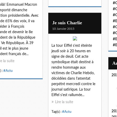
#C
oilà! Emmanuel Macron
#C
mporté dimanche
#
ection présidentielle. Avec
#
 de 65% des voix, il va
Je suis Charlie
éder à François
#C
10 Janvier 2015
ande et devenir le 8e
#C
ident de la République
#
a Ve République. À 39
#
La tour Eiffel s'est éteinte
il est le plus jeune
jeudi soir à 20 heures en
ident français de...
signe de deuil. Cet acte
re la suite
symbolique était destiné à
rendre hommage aux
) :
#Actu
victimes de Charlie Hebdo,
20
décédées dans l'attentat
perpétré mercredi contre le
journal satirique. La tour
Eiffel s'est rallumée...
Lire la suite
20
Tag(s) :
#Actu