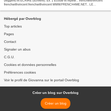
(leggere) et ÉCRIRE (scrivere). Ex. 1 Écoute et répète... frenchwithvincent
frenchwithvincent frenchwithvincent WWW.FRENCH4ME.NET... LE
MEILLEUR ENDROIT POUR APPRENDRE LE FRANCAIS...
Hébergé par Overblog
Top articles
Pages
Contact
Signaler un abus
C.G.U.
Cookies et données personnelles
Préférences cookies
Voir le profil de Giovanna sur le portail Overblog
Créer un blog sur Overblog
Créer un blog