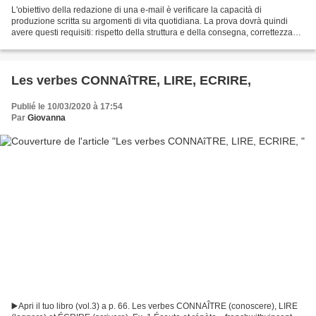
L'obiettivo della redazione di una e-mail è verificare la capacità di
produzione scritta su argomenti di vita quotidiana. La prova dovrà quindi
avere questi requisiti: rispetto della struttura e della consegna, correttezza
ortografica e grammaticale,...
Les verbes CONNAîTRE, LIRE, ECRIRE,
Publié le 10/03/2020 à 17:54
Par
Giovanna
▶️Apri il tuo libro (vol.3) a p. 66. Les verbes CONNAÎTRE (conoscere), LIRE