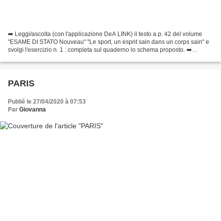
➡️ Leggi/ascolta (con l'applicazione DeA LINK) il testo a p. 42 del volume
"ESAME DI STATO Nouveau" "Le sport, un esprit sain dans un corps sain" e
svolgi l'esercizio n. 1 : completa sul quaderno lo schema proposto. ➡️
Guarda il video (in alto) “L’EPS...
PARIS
Publié le 27/04/2020 à 07:53
Par
Giovanna