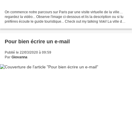
On commence notre parcours sur Paris par une visite virtuelle de la ville…
regardez la vidéo... Observe l'image ci-dessous et lis la description ou si tu
préfères écoute le guide touristique... Check out my talking Voki! La ville de
Paris est divisée...
Pour bien écrire un e-mail
Publié le 22/03/2020 à 09:59
Par
Giovanna