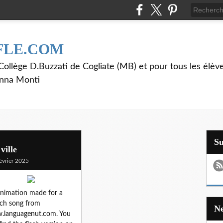
FLE.COM
ollège D.Buzzati de Cogliate (MB) et pour tous les élève
anna Monti
S
ville
évrier 2025
nimation made for a
ch song from
.languagenut.com. You