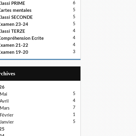
6
lassi PRIME
5
artes mentales
5
Classi SECONDE
5
Examen 23-24
4
lassi TERZE
4
ompréhension Ecrite
4
Examen 21-22
3
Examen 19-20
Archives
26
5
Mai
4
Avril
7
Mars
1
Février
5
Janvier
25