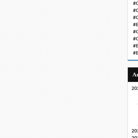
#C
#C
#
#
#C
#C
#
#
20
20