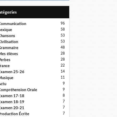
Catégories
96
Communication
58
exique
53
Chansons
53
ivilisation
48
Grammaire
28
es élèves
28
erbes
22
rance
14
Examen 25-26
11
Musique
9
ctu
9
ompréhension Orale
8
Examen 17-18
7
Examen 18-19
7
Examen 20-21
7
roduction Écrite