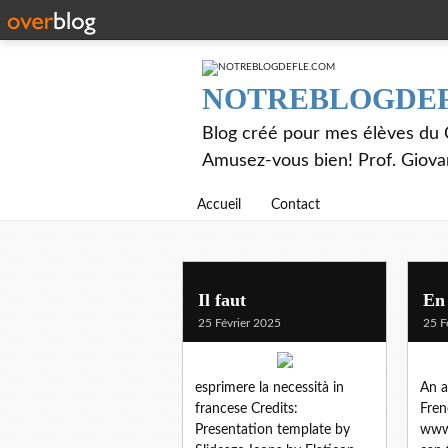
NOTREBLOGDE
Blog créé pour mes élèves du C
Amusez-vous bien! Prof. Giov
Accueil
Contact
Il faut
En 
25 Février 2025
25 F
esprimere la necessità in
An a
francese Credits:
Fren
Presentation template by
www