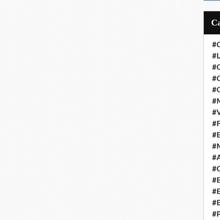
#
#L
#
#C
#
#M
#V
#F
#
#
#A
#C
#
#
#
#P