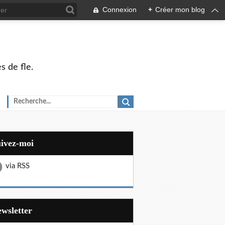
Connexion
+
Créer mon blog
s de fle.
uivez-moi
via RSS
Newsletter