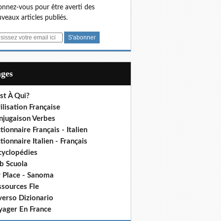
nnez-vous pour être averti des
veaux articles publiés.
ages
st À Qui?
ilisation Française
njugaison Verbes
tionnaire Français - Italien
tionnaire Italien - Français
cyclopédies
b Scuola
 Place - Sanoma
ssources Fle
verso Dizionario
yager En France