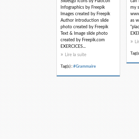
Slidesgo Icons by Flaticon
can 
Infographics by Freepik
my s
Images created by Freepik
www.
Author introduction slide
as w
photo created by Freepik
"pla
Text & Image slide photo
EXE
created by Freepik.com
Li
EXERCICES...
Tag(s
Lire la suite
Tag(s) :
#Grammaire