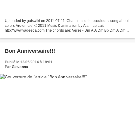
Uploaded by gaiswiki on 2011-07-11. Chanson sur les couleurs, song about
colors Arc-en-ciel © 2011 Music & animation by Alain Le Lait
http://www.yadeeda.com The chords are: Verse - Dm A A Dm Bb Dm A Dm
Chorus - A Edim Dm A C#dim Dm Bb
Bon Anniversaire!!!
Publié le 12/05/2014 à 18:01
Par
Giovanna