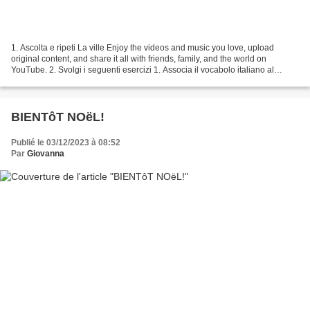
1. Ascolta e ripeti La ville Enjoy the videos and music you love, upload
original content, and share it all with friends, family, and the world on
YouTube. 2. Svolgi i seguenti esercizi 1. Associa il vocabolo italiano al
corrispondente francese https://wordwall.net/resource/318688/les-lieux-de-
la-ville...
BIENTôT NOëL!
Publié le 03/12/2023 à 08:52
Par
Giovanna