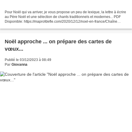
Pour Noël qui va arriver, je vous propose un peu de lexique, la lettre à écrire
au Père Noël et une sélection de chants traditionnels et modernes... PDF
Disponible: https://maprofdefle.com/2020/12/12/noel-en-france/Chaîne
Youtube: https://youtube.com/c/MaprofdeFLE​Page...
Noël approche ... on prépare des cartes de
vœux...
Publié le 03/12/2023 à 08:49
Par
Giovanna