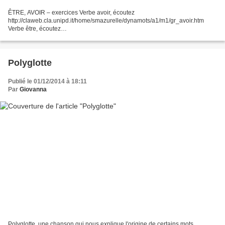
ÊTRE, AVOIR – exercices Verbe avoir, écoutez
http://claweb.cla.unipd.it/home/smazurelle/dynamots/a1/m1/gr_avoir.htm
Verbe être, écoutez
http://claweb.cla.unipd.it/home/smazurelle/dynamots/a1/m1/gr_verb_etre.htm
Trouvez les paires
http://www.languagesonline.org.uk/French/ET1/NewET1U5/7.htm...
Polyglotte
Publié le 01/12/2014 à 18:11
Par
Giovanna
Polyglotte, une chanson qui nous explique l'origine de certains mots...