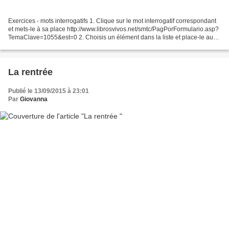
Exercices - mots interrogatifs 1. Clique sur le mot interrogatif correspondant
et mets-le à sa place http://www.librosvivos.net/smtc/PagPorFormulario.asp?
TemaClave=1055&est=0 2. Choisis un élément dans la liste et place-le au
bon endroit http://www.club-forum.com/exercice01.asp?
rub=6&f=2&idunite=13&suiv=2&prec=0&nbexo=1&idexo=242...
La rentrée
Publié le 13/09/2015 à 23:01
Par
Giovanna