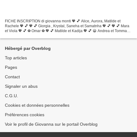
FICHE INSCRIPTION di giovanna monti 💖 💕 Alice, Aurora, Matilde et
Rachele 💖 💕 💖 💕 Giorgia , Krystal, Saneha et Samatnha 💖 💕 💖 💕 Mara
et Viola 💖 💕 ⚽ Omar ⚽ 💖 💕 Matilde et Kadija 💖 💕 😀 Andrea et Tommaso
😀 😀 Manuel et Mattia 😀 💖 💕 D esiré et Nicole 💖 💕
Hébergé par Overblog
Top articles
Pages
Contact
Signaler un abus
C.G.U.
Cookies et données personnelles
Préférences cookies
Voir le profil de Giovanna sur le portail Overblog