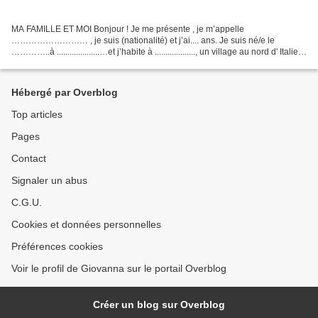
MA FAMILLE ET MOI Bonjour ! Je me présente , je m’appelle
……………………… , je suis (nationalité) et j’ai.... ans. Je suis né/e le
…………..à ....................…et j’habite à ..................., un village au nord d' Italie
avec ma famille. Je suis collégien/ne...
Hébergé par Overblog
Top articles
Pages
Contact
Signaler un abus
C.G.U.
Cookies et données personnelles
Préférences cookies
Voir le profil de Giovanna sur le portail Overblog
Créer un blog sur Overblog