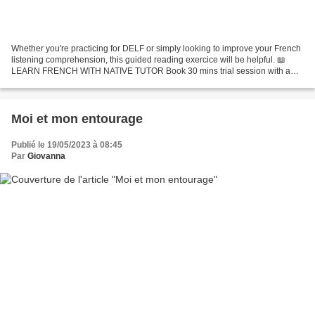
Whether you're practicing for DELF or simply looking to improve your French
listening comprehension, this guided reading exercice will be helpful. 📖
LEARN FRENCH WITH NATIVE TUTOR Book 30 mins trial session with a
native French tutor on LanguaTalk : https://bit.ly/3yh2wGX...
Moi et mon entourage
Publié le 19/05/2023 à 08:45
Par
Giovanna