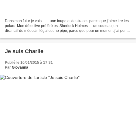
Dans mon futur je vois… …une loupe et des traces parce que j’aime lire les
polars. Mon détective préféré est Sherlock Holmes. …un couteau, un
distinctif de médecin légal et une pipe, parce que pour un moment j’ai pensé
de devenir médecin légal, mais j’ai...
Je suis Charlie
Publié le 10/01/2015 à 17:31
Par
Giovanna