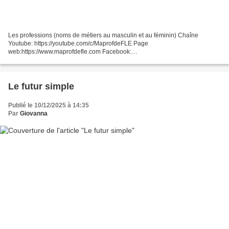
Les professions (noms de métiers au masculin et au féminin) Chaîne
Youtube: https://youtube.com/c/MaprofdeFLE​ Page
web:https://www.maprofdefle.com Facebook:
https://www.facebook.com/MaprofdeFLE Exercices et PDF :
https://toutenfrancais.tv/professions-en-francais...
Le futur simple
Publié le 10/12/2025 à 14:35
Par
Giovanna