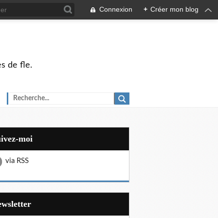
Connexion
+
Créer mon blog
s de fle.
uivez-moi
via RSS
Newsletter