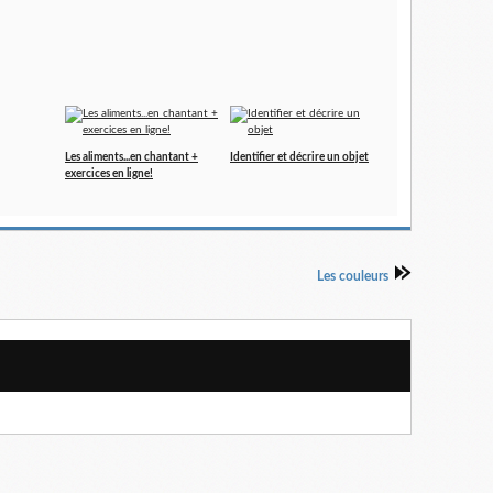
Les aliments...en chantant +
Identifier et décrire un objet
exercices en ligne!
Les couleurs