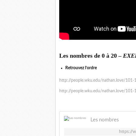
Les nombres de 0 à 20 –
EXE
Retrouvez l’ordre
http://people.wku.edu/nathan.love/101
http://people.wku.edu/nathan.love/101
Les nombres
https://