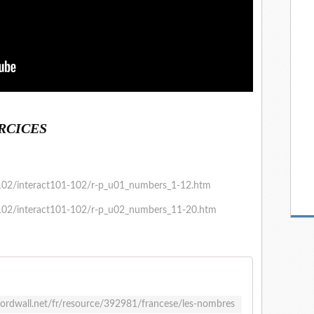
RCICES
-102/interact101-102/r-p_u01_numbers_1-12.htm
-102/interact101-102/r-p_u02_numbers_11-20.htm
wordwall.net/fr/resource/392981/francese/les-nombres