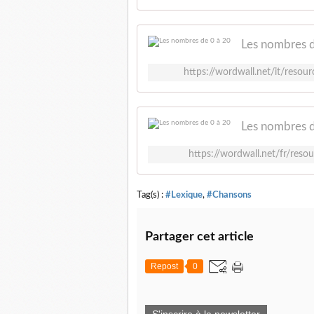
Les nombres d
https://wordwall.net/it/res
Les nombres d
https://wordwall.net/fr/re
Tag(s) :
#Lexique
,
#Chansons
Partager cet article
Repost
0