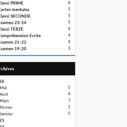
6
lassi PRIME
5
artes mentales
5
Classi SECONDE
5
Examen 23-24
4
lassi TERZE
4
ompréhension Ecrite
4
Examen 21-22
3
Examen 19-20
Archives
26
5
Mai
4
Avril
7
Mars
1
Février
5
Janvier
25