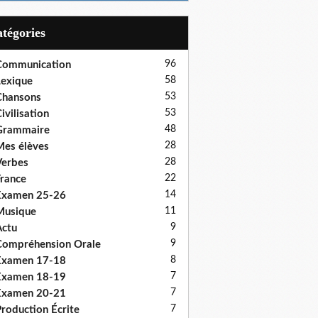
Catégories
96
Communication
58
exique
53
Chansons
53
ivilisation
48
Grammaire
28
es élèves
28
erbes
22
rance
14
Examen 25-26
11
Musique
9
ctu
9
ompréhension Orale
8
Examen 17-18
7
Examen 18-19
7
Examen 20-21
7
roduction Écrite