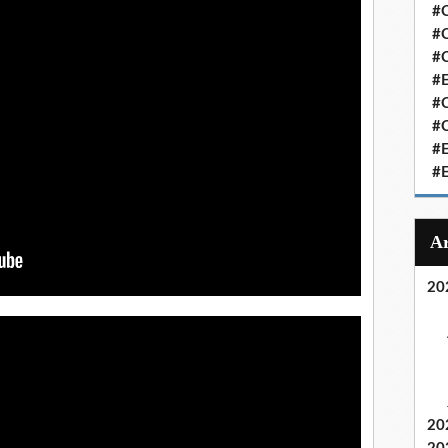
#C
#C
#
#
#C
#C
#
#
20
20