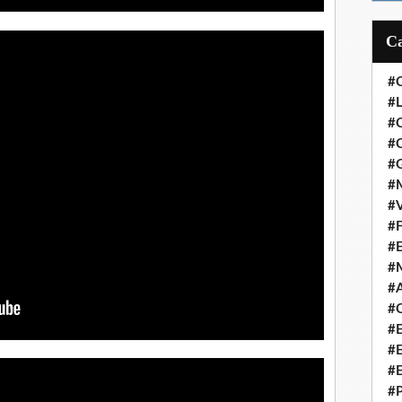
#
#L
#
#C
#
#M
#V
#F
#
#
#A
#C
#
#
#
#P