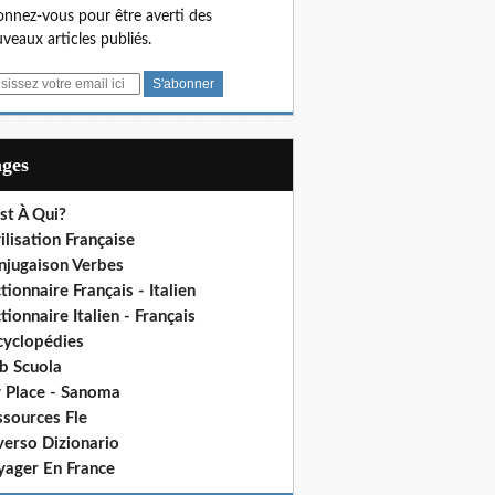
nnez-vous pour être averti des
veaux articles publiés.
ages
st À Qui?
ilisation Française
njugaison Verbes
tionnaire Français - Italien
tionnaire Italien - Français
cyclopédies
b Scuola
 Place - Sanoma
ssources Fle
verso Dizionario
yager En France