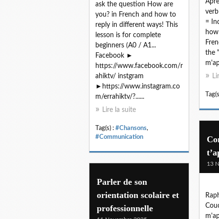
Apre
ask the question How are
verb
you? in French and how to
= In
reply in different ways! This
how 
lesson is for complete
Fren
beginners (A0 / A1...
the 
Facebook ►
m'app
https://www.facebook.com/r
ahiktv/ instgram
Li
►https://www.instagram.co
Tag(s
m/errahiktv/?......
Lire la suite
Tag(s) :
#Chansons
,
#Communication
Co
t’a
13 
Parler de son
orientation scolaire et
Raph
Couc
professionnelle
m'ap