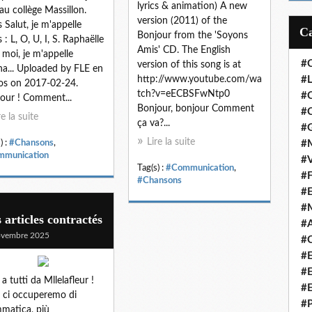
lyrics & animation) A new
 au collège Massillon.
version (2011) of the
s Salut, je m'appelle
Bonjour from the 'Soyons
 : L, O, U, I, S. Raphaëlle
Amis' CD. The English
 moi, je m'appelle
#
version of this song is at
a... Uploaded by FLE en
http://www.youtube.com/wa
#L
os on 2017-02-24.
tch?v=eECBSFwNtp0
#
our ! Comment...
Bonjour, bonjour Comment
#C
re la suite
ça va?...
#
Lire la suite
) :
#Chansons
,
#M
munication
#V
Tag(s) :
#Communication
,
#F
#Chansons
#
#
 articles contractés
#A
ovembre 2025
#C
#
#
 a tutti da Mllelafleur !
#
 ci occuperemo di
#P
matica, più