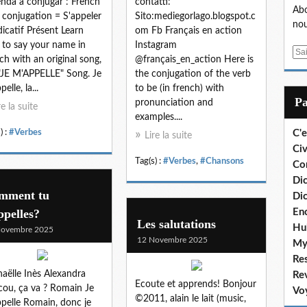
nda a conjugar : French
contatti:
Abo
 conjugation = S'appeler
Sito:mediegorlago.blogspot.c
nou
dicatif Présent Learn
om Fb Français en action
to say your name in
Instagram
E
ch with an original song,
@français_en_action Here is
m
"JE M'APPELLE" Song. Je
the conjugation of the verb
a
elle, la...
to be (in french) with
i
P
pronunciation and
re la suite
l
examples....
) :
#Verbes
C'e
Lire la suite
Civ
Tag(s) :
#Verbes
,
#Chansons
Co
Dic
mment tu
Dic
ppelles?
En
Les salutations
Hu
Novembre 2025
12 Novembre 2025
My
Re
aëlle Inès Alexandra
Re
Ecoute et apprends! Bonjour
ou, ça va ? Romain Je
Vo
©2011, alain le lait (music,
pelle Romain, donc je