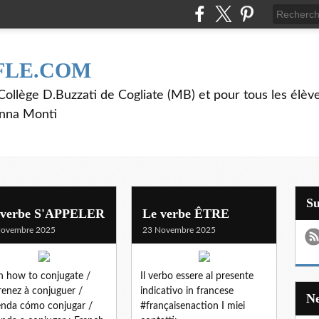
FLE.COM
ollège D.Buzzati de Cogliate (MB) et pour tous les élève
anna Monti
S
 verbe S'APPELER
Le verbe ÊTRE
Novembre 2025
23 Novembre 2025
n how to conjugate /
Il verbo essere al presente
enez à conjuguer /
indicativo in francese
nda cómo conjugar /
#françaisenaction I miei