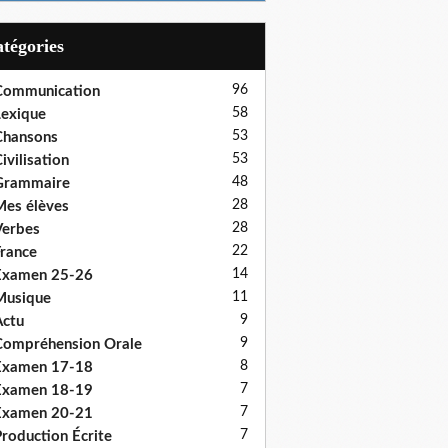
Catégories
96
Communication
58
exique
53
Chansons
53
ivilisation
48
Grammaire
28
es élèves
28
erbes
22
rance
14
Examen 25-26
11
Musique
9
ctu
9
ompréhension Orale
8
Examen 17-18
7
Examen 18-19
7
Examen 20-21
7
roduction Écrite