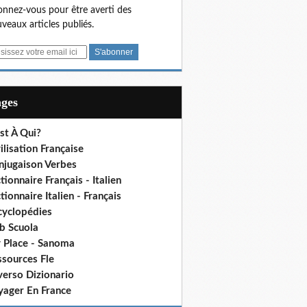
nnez-vous pour être averti des
veaux articles publiés.
ages
st À Qui?
ilisation Française
njugaison Verbes
tionnaire Français - Italien
tionnaire Italien - Français
cyclopédies
b Scuola
 Place - Sanoma
ssources Fle
verso Dizionario
yager En France