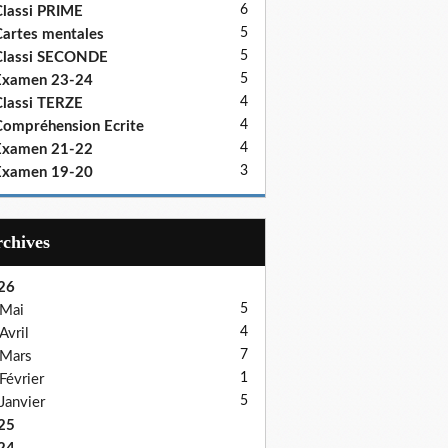
6
lassi PRIME
5
artes mentales
5
Classi SECONDE
5
Examen 23-24
4
lassi TERZE
4
ompréhension Ecrite
4
Examen 21-22
3
Examen 19-20
Archives
26
5
Mai
4
Avril
7
Mars
1
Février
5
Janvier
25