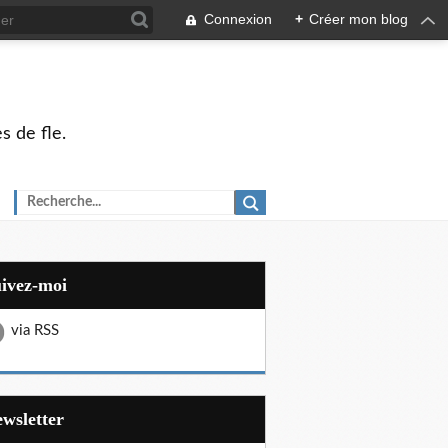
Connexion
+
Créer mon blog
s de fle.
uivez-moi
via RSS
Newsletter