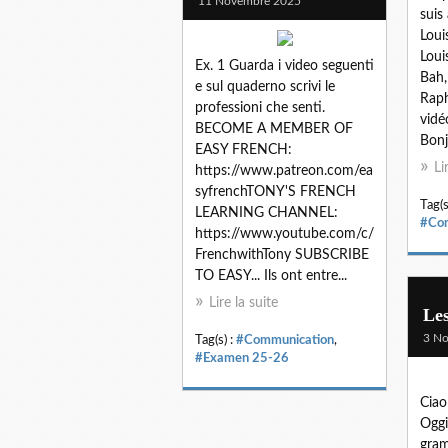
11 Novembre 2025
suis
Loui
Louis
Ex. 1 Guarda i video seguenti
Bah,
e sul quaderno scrivi le
Raph
professioni che senti.
vidé
BECOME A MEMBER OF
Bonj
EASY FRENCH:
Li
https://www.patreon.com/ea
syfrenchTONY'S FRENCH
Tag(s
LEARNING CHANNEL:
#Com
https://www.youtube.com/c/
FrenchwithTony SUBSCRIBE
TO EASY... Ils ont entre...
Lire la suite
Les
3 N
Tag(s) :
#Communication
,
#Examen 25-26
Ciao
Oggi
gram