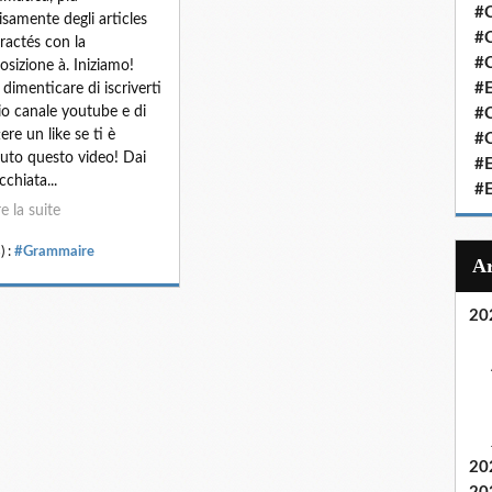
#C
isamente degli articles
#C
ractés con la
#
osizione à. Iniziamo!
#
dimenticare di iscriverti
io canale youtube e di
#C
ere un like se ti è
#C
iuto questo video! Dai
#
cchiata...
#
re la suite
) :
#Grammaire
20
20