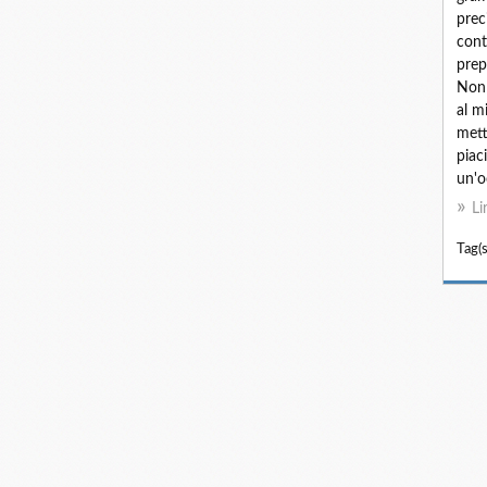
prec
cont
prep
Non 
al m
mett
piac
un'o
Li
Tag(s