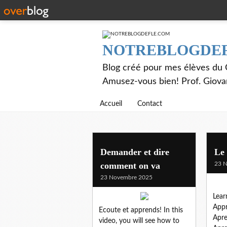
NOTREBLOGDE
Blog créé pour mes élèves du C
Amusez-vous bien! Prof. Giov
Accueil
Contact
Demander et dire
Le
comment on va
23 
23 Novembre 2025
Lear
Appr
Ecoute et apprends! In this
Apre
video, you will see how to