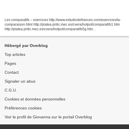
Les comparatifs – exercices http://www.estudiodefrances.com/exercices/la-
comparaison.html http://platea.pntic.mec.es/cvera/hotpot/comparatifs1.htm
http://platea.pntic.mec.es/cvera/hotpot/comparatifs5g.htm
http://www.librosvivos.net/smtc/PagPorFormulario.asp?
TemaClave=1055&est=1...
Hébergé par Overblog
Top articles
Pages
Contact
Signaler un abus
C.G.U.
Cookies et données personnelles
Préférences cookies
Voir le profil de Giovanna sur le portail Overblog