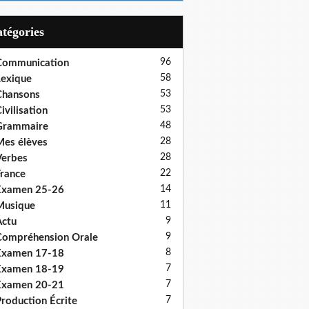
Catégories
96
Communication
58
exique
53
Chansons
53
ivilisation
48
Grammaire
28
es élèves
28
erbes
22
rance
14
Examen 25-26
11
Musique
9
ctu
9
ompréhension Orale
8
Examen 17-18
7
Examen 18-19
7
Examen 20-21
7
roduction Écrite