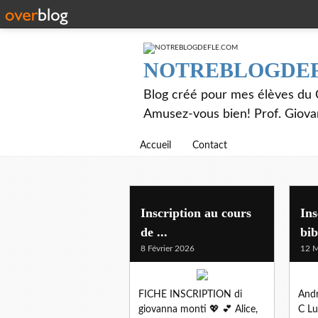
NOTREBLOGDE
Blog créé pour mes élèves du C
Amusez-vous bien! Prof. Giov
Accueil
Contact
mes eleves
Inscription au cours
Ins
de ...
bib
8 Février 2026
12 M
FICHE INSCRIPTION di
Andr
giovanna monti 💖 💕 Alice,
C Lu