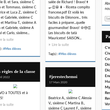
le B. et Sara, sixième C
salée de Richard ! Bravo!👨
Abo
a et Tommaso, sixième C
🍳👏🤩 ⬇ - Ricetta compito
nou
rice et Luca Z., sixième C
francese.pdf Et voilà les
 et Gabriele, sixième C
biscuits de Eléonore... très
E
 et Martina T., sixième A
faciles à préparer...quelle
m
 et Gabriele, sixième A
gourmandise! Bravo! 🍪😍👏
a
l et Carlo, sixième...
Les biscuits de tatà
i
P
Mauricette! SAISON...
l
re la suite
Lire la suite
C'e
) :
#Mes élèves
Civ
Tag(s) :
#Mes élèves
Co
Dic
Dic
 règles de la classe
#jerestechemoi
En
ril 2022
Hu
17 Mars 2020
My
Re
VO à TOUTES et à
S!
Beatrice A., sixième C Alessia
Re
V., sixième C Martina B.,
Vo
re la suite
sixième C Laurent F., sixième