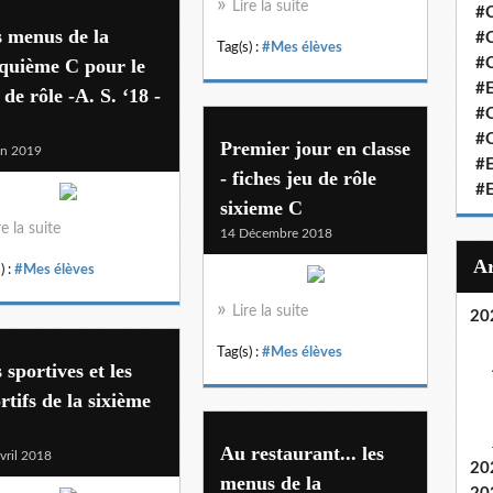
Lire la suite
#C
 menus de la
#C
Tag(s) :
#Mes élèves
quième C pour le
#
#
 de rôle -A. S. ‘18 -
#C
#C
Premier jour en classe
in 2019
#
- fiches jeu de rôle
#
sixieme C
re la suite
14 Décembre 2018
) :
#Mes élèves
Lire la suite
20
Tag(s) :
#Mes élèves
 sportives et les
rtifs de la sixième
Au restaurant... les
vril 2018
20
menus de la