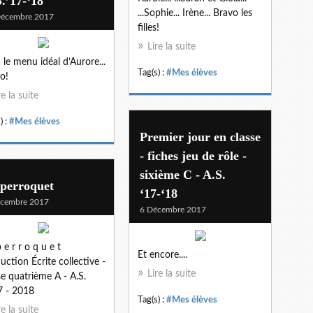
.’17-‘18
...Sophie... Irène... Bravo les
Décembre 2017
filles!
Lire la suite
à le menu idéal d’Aurore...
Tag(s) :
#Mes élèves
o!
re la suite
) :
#Mes élèves
Premier jour en classe
- fiches jeu de rôle -
sixième C - A.S.
 perroquet
‘17-‘18
écembre 2017
6 Décembre 2017
 e r r o q u e t
Et encore....
uction Écrite collective -
Lire la suite
se quatrième A - A.S.
 - 2018
Tag(s) :
#Mes élèves
re la suite