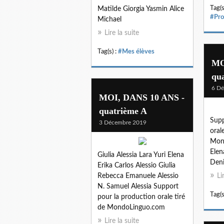
Tag(s
Matilde Giorgia Yasmin Alice
#Pro
Michael
Lire la suite
Tag(s) :
#Mes élèves
MO
qu
6 D
MOI, DANS 10 ANS -
quatrième A
Supp
3 Décembre 2019
oral
Mon
Elen
Giulia Alessia Lara Yuri Elena
Deni
Erika Carlos Alessio Giulia
Rebecca Emanuele Alessio
Li
N. Samuel Alessia Support
Tag(s
pour la production orale tiré
de MondoLinguo.com
Lire la suite