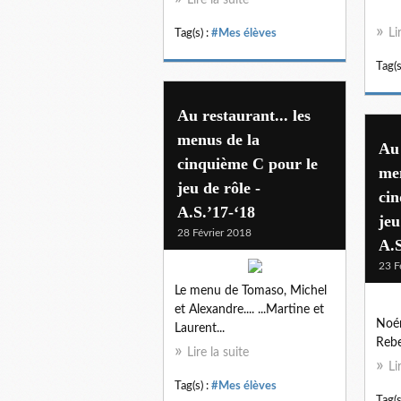
Li
Tag(s) :
#Mes élèves
Tag(s
Au restaurant... les
menus de la
Au 
cinquième C pour le
me
jeu de rôle -
cin
A.S.’17-‘18
jeu
28 Février 2018
A.S
23 F
Le menu de Tomaso, Michel
et Alexandre.... ...Martine et
Noém
Laurent...
Rebe
Lire la suite
Li
Tag(s) :
#Mes élèves
Tag(s