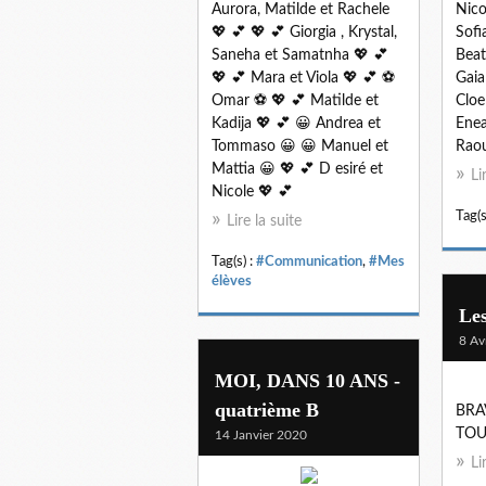
Aurora, Matilde et Rachele
Nico
💖 💕 💖 💕 Giorgia , Krystal,
Sofi
Saneha et Samatnha 💖 💕
Beat
💖 💕 Mara et Viola 💖 💕 ⚽
Gaia
Omar ⚽ 💖 💕 Matilde et
Cloe
Kadija 💖 💕 😀 Andrea et
Enea
Tommaso 😀 😀 Manuel et
Raou
Mattia 😀 💖 💕 D esiré et
Li
Nicole 💖 💕
Tag(s
Lire la suite
Tag(s) :
#Communication
,
#Mes
élèves
Les
8 Av
MOI, DANS 10 ANS -
quatrième B
BRA
TOU
14 Janvier 2020
Li