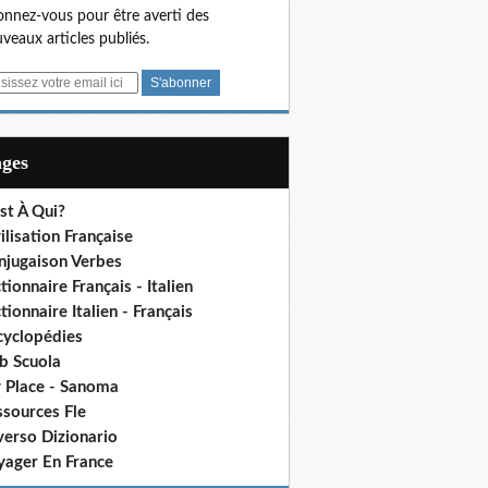
nnez-vous pour être averti des
veaux articles publiés.
ages
st À Qui?
ilisation Française
njugaison Verbes
tionnaire Français - Italien
tionnaire Italien - Français
cyclopédies
b Scuola
 Place - Sanoma
ssources Fle
verso Dizionario
yager En France