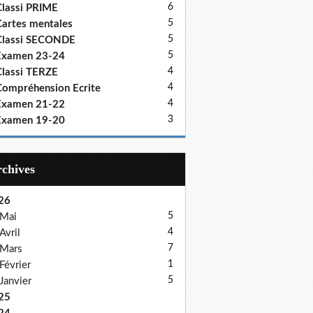
6
lassi PRIME
5
artes mentales
5
Classi SECONDE
5
Examen 23-24
4
lassi TERZE
4
ompréhension Ecrite
4
Examen 21-22
3
Examen 19-20
Archives
26
5
Mai
4
Avril
7
Mars
1
Février
5
Janvier
25