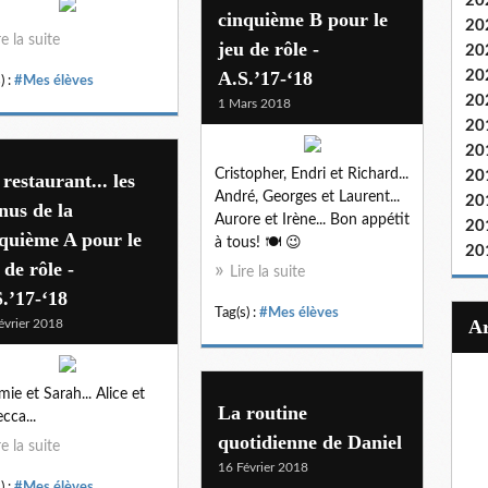
20
cinquième B pour le
20
re la suite
jeu de rôle -
20
A.S.’17-‘18
20
) :
#Mes élèves
20
1 Mars 2018
20
20
Cristopher, Endri et Richard...
20
restaurant... les
André, Georges et Laurent...
20
nus de la
Aurore et Irène... Bon appétit
20
quième A pour le
à tous! 🍽 😉
20
 de rôle -
Lire la suite
.’17-‘18
Tag(s) :
#Mes élèves
évrier 2018
ie et Sarah... Alice et
La routine
cca...
quotidienne de Daniel
re la suite
16 Février 2018
) :
#Mes élèves