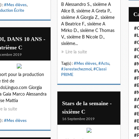
B Alessandro S., sixième A
) :
#Mes élèves
,
duction Écrite
Alice B, sixième A Greta P.,
sixième A Giorgia Z., sixième
A Beatrice F., sixième A
#
Mirko D., sixième C Thomas
#L
V., sixième B Nicole D.,
I, DANS 10 ANS -
#
sixième...
atrième C
#C
Lire la suite
écembre 2019
#
Tag(s) :
#Mes élèves
,
#Actu
,
#M
#Jerestechezmoi
,
#Classi
#V
ort pour la production
PRIME
#F
e tiré de
#
doLinguo.com Giorgia
#
a Gaia Marco Alessandra
#A
se Mattia
Stars de la semaine -
#C
re la suite
sixième C
#
16 Septembre 2019
) :
#Mes élèves
#
#
#P