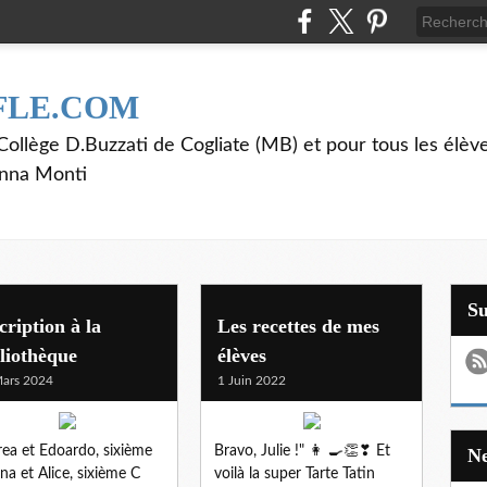
FLE.COM
ollège D.Buzzati de Cogliate (MB) et pour tous les élève
anna Monti
S
cription à la
Les recettes de mes
liothèque
élèves
ars 2024
1 Juin 2022
ea et Edoardo, sixième
Bravo, Julie !" 👩 🍳👏❣ Et
na et Alice, sixième C
voilà la super Tarte Tatin