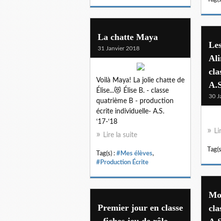
La chatte Maya
Le
31 Janvier 2018
Ali
cla
Voilà Maya! La jolie chatte de
A.S
Élise...😻 Élise B. - classe
30 J
quatrième B - production
écrite individuelle- A.S.
‘17-‘18
Li
Lire la suite
Tag(s
Tag(s) :
#Mes élèves
,
#Production Écrite
Mo
Premier jour en classe
cla
- fiches jeu de rôle -