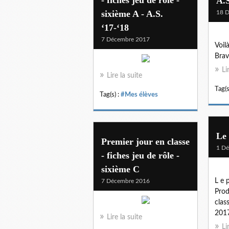
A.S
sixième A - A.S.
18 
‘17-‘18
7 Décembre 2017
Voil
Brav
Li
Lire la suite
Tag(s
Tag(s) :
#Mes élèves
Le
Premier jour en classe
1 D
- fiches jeu de rôle -
sixième C
L e p
7 Décembre 2016
Prod
clas
2017
Lire la suite
Li