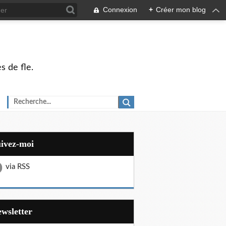
Connexion
+
Créer mon blog
s de fle.
uivez-moi
via RSS
Newsletter