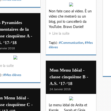
Non fate caso al video. È un
video che metterò su un
s Pyramides
blog, poi lo cancellerò da
YouTube. Bravo Daniel!
mentaires de la
Lire la suite
sse cinquième A -
. ‘17-‘18
Tag(s) :
#Communication
,
#Mes
élèves
anvier 2018
re la suite
Mon Menu Idéal -
) :
#Mes élèves
classe cinquième B -
A.S. ‘17-‘18
24 Janvier 2018
n Menu Idéal -
sse cinquième C -
Le menu idéal de Anita et
Karole... ...Sarah et Gioia...