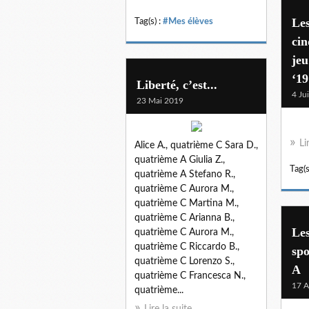
Les
Tag(s) :
#Mes élèves
cin
jeu
‘19
Liberté, c’est...
4 Ju
23 Mai 2019
Li
Alice A., quatrième C Sara D.,
quatrième A Giulia Z.,
Tag(s
quatrième A Stefano R.,
quatrième C Aurora M.,
quatrième C Martina M.,
quatrième C Arianna B.,
Les
quatrième C Aurora M.,
quatrième C Riccardo B.,
spo
quatrième C Lorenzo S.,
A
quatrième C Francesca N.,
17 A
quatrième...
Lire la suite