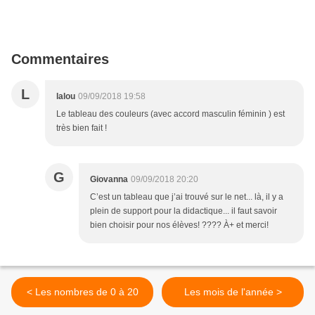
Commentaires
L
lalou
09/09/2018 19:58
Le tableau des couleurs (avec accord masculin féminin ) est
très bien fait !
G
Giovanna
09/09/2018 20:20
C’est un tableau que j’ai trouvé sur le net... là, il y a
plein de support pour la didactique... il faut savoir
bien choisir pour nos élèves! ???? À+ et merci!
< Les nombres de 0 à 20
Les mois de l'année >