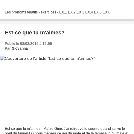
Les pronoms relatifs - exercices - EX.1 EX.2 EX.3 EX.4 EX.5 EX.6
Est-ce que tu m'aimes?
Publié le 08/02/2016 à 16:55
Par
Giovanna
Est-ce que tu m'aimes - Maître Gims J'ai retrouvé le sourire quand j'ai vu le
bout du tunnel Où nous mènera ce jeu du mâle et de la femelle ? Du mâle et