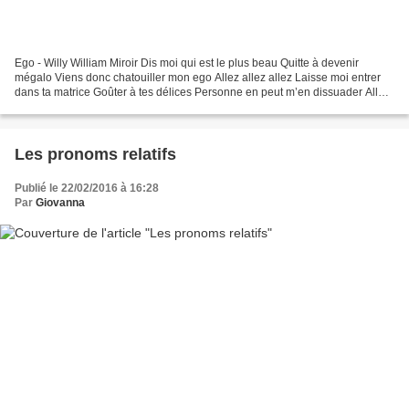
Ego - Willy William Miroir Dis moi qui est le plus beau Quitte à devenir
mégalo Viens donc chatouiller mon ego Allez allez allez Laisse moi entrer
dans ta matrice Goûter à tes délices Personne en peut m’en dissuader Allez
allez allez Je ferai tout pour...
Les pronoms relatifs
Publié le 22/02/2016 à 16:28
Par
Giovanna