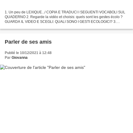
1. Un peu de LEXIQUE.../ COPIA E TRADUCI I SEGUENTI VOCABOLI SUL
QUADERNO 2. Regarde la vidéo et choisis: quels sont les gestes écolo ?
GUARDA IL VIDEO E SCEGLI: QUALI SONO I GESTI ECOLOGICI? 3.
Réponds à ce TEST pour découvrir... quel(le) écolo es-tu...
Parler de ses amis
Publié le 10/12/2021 à 12:48
Par
Giovanna