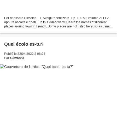
Per ripassare il lessico... 1. Svolgi l'esercizio n. 1 p. 100 sul volume ALLEZ
oppure ascolta e ripeti… In this video we will learn the names of different
places around town in French. Some places are not listed here, so as usual if
you have any question...
Quel écolo es-tu?
Publié le 22/04/2022 à 08:27
Par
Giovanna