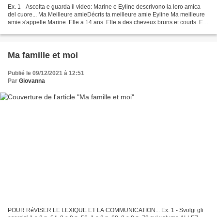
Ex. 1 - Ascolta e guarda il video: Marine e Eyline descrivono la loro amica
del cuore... Ma Meilleure amieDécris ta meilleure amie Eyline Ma meilleure
amie s'appelle Marine. Elle a 14 ans. Elle a des cheveux bruns et courts. Elle
est très drôle. ... Ex....
Ma famille et moi
Publié le 09/12/2021 à 12:51
Par
Giovanna
POUR RéVISER LE LEXIQUE ET LA COMMUNICATION... Ex. 1 - Svolgi gli