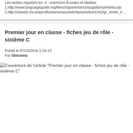
Les verbes réguliers en -ir - exercices Écoutez et répétez
1.http://www.languageguide.org/french/grammar/conjugations/irverbs.jsp
2.http://claweb.cla.unipd.it/home/smazurelle/dynamots/a1/m2/gr_verbe_ir.ht
m Complétez 3.
http://www.tapis.com.au/studentbook1/unit10/u10_grammaire_a02.html...
Premier jour en classe - fiches jeu de rôle -
sixième C
Publié le 07/12/2016 à 10:13
Par
Giovanna