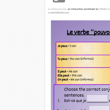
Le verbe pouvoir
, an interactive worksheet by
MlleBenoi
live
worksheets.com