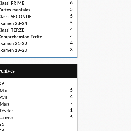
6
lassi PRIME
5
artes mentales
5
Classi SECONDE
5
Examen 23-24
4
lassi TERZE
4
ompréhension Ecrite
4
Examen 21-22
3
Examen 19-20
Archives
26
5
Mai
4
Avril
7
Mars
1
Février
5
Janvier
25