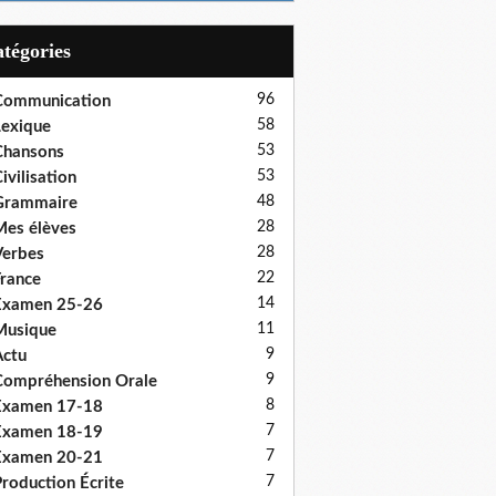
Catégories
96
Communication
58
exique
53
Chansons
53
ivilisation
48
Grammaire
28
es élèves
28
erbes
22
rance
14
Examen 25-26
11
Musique
9
ctu
9
ompréhension Orale
8
Examen 17-18
7
Examen 18-19
7
Examen 20-21
7
roduction Écrite