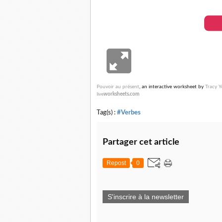
Pouvoir au présent
, an interactive worksheet by
Tracy 
live
worksheets.com
Tag(s) :
#Verbes
Partager cet article
Repost
0
S'inscrire à la newsletter