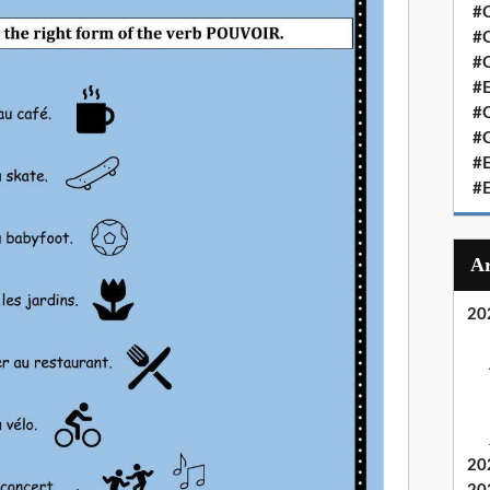
#C
#C
#
#
#C
#C
#
#
20
20