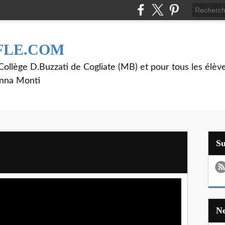
FLE.COM
ollège D.Buzzati de Cogliate (MB) et pour tous les élève
anna Monti
S