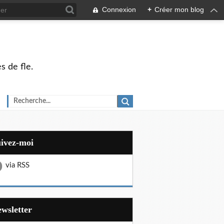
Connexion
+
Créer mon blog
s de fle.
uivez-moi
via RSS
Newsletter