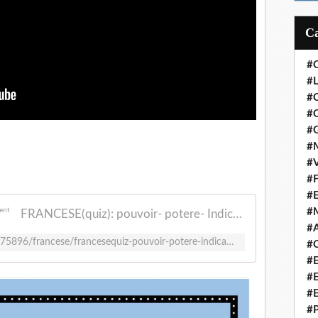
#
#L
#
#C
#
#M
#V
#F
#
#
FRANCESE(quiz): pouvoir- potere- Indicatif présent
#A
https://wordwall.net/it/resource/26275896/francese/francesequiz-pouvoir-potere-indicatif-pr%C3%A9sent
#C
#
#
#
#P