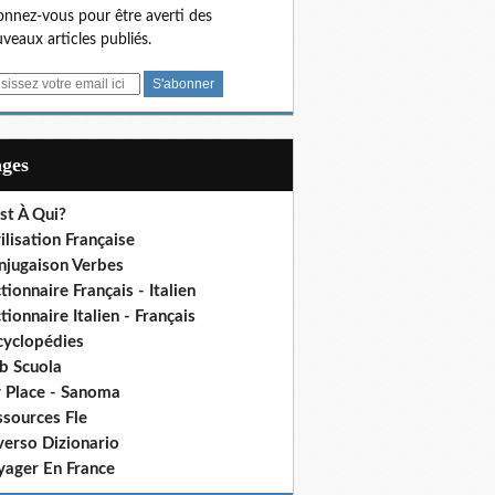
nnez-vous pour être averti des
veaux articles publiés.
ages
st À Qui?
ilisation Française
njugaison Verbes
tionnaire Français - Italien
tionnaire Italien - Français
cyclopédies
b Scuola
 Place - Sanoma
ssources Fle
verso Dizionario
yager En France