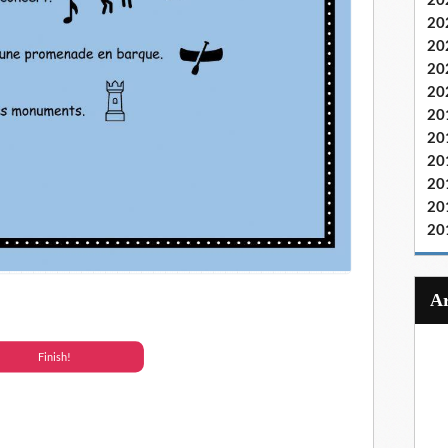
20
20
20
20
20
20
20
20
20
20
20