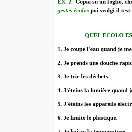
EX. 2.
Copia su un foglio, che
gestes écolos
poi svolgi il test.
QUEL ECOLO E
1. Je coupe l'eau quand je me
2. Je prends une douche rapi
3. Je trie les déche
4. J'éteins la lumière quand j
5. J'éteins les appareils 
6. Je limite le plast
7. Je baisse la temper