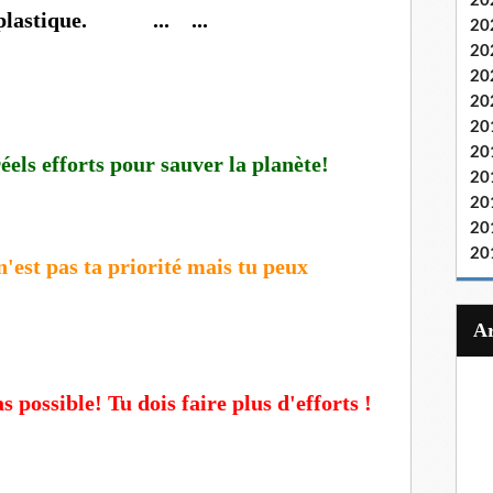
20
en plastique. ... ...
20
20
20
20
20
20
réels efforts pour sauver la planète!
20
20
20
20
'est pas ta priorité mais tu peux
s possible! Tu dois faire plus d'efforts !