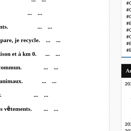
#C
#C
elle. ... ...
#
#
 aliments. ... ...
#C
#C
répare, je recycle. ... ...
#
#
aison et à km 0. ... ...
ts en commun. ... ...
 les animaux. ... ...
20
 papier. ... ...
ê
s v
tements. ... ...
20