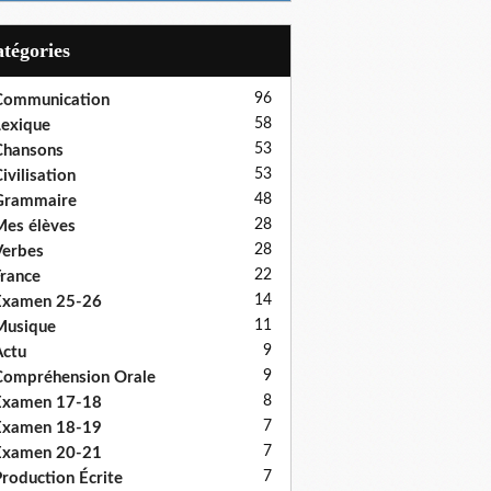
Catégories
96
Communication
58
exique
53
Chansons
53
ivilisation
48
Grammaire
28
es élèves
28
erbes
22
rance
14
Examen 25-26
11
Musique
9
ctu
9
ompréhension Orale
8
Examen 17-18
7
Examen 18-19
7
Examen 20-21
7
roduction Écrite