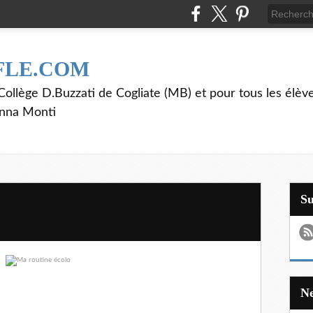
FLE.COM
ollège D.Buzzati de Cogliate (MB) et pour tous les élève
anna Monti
S