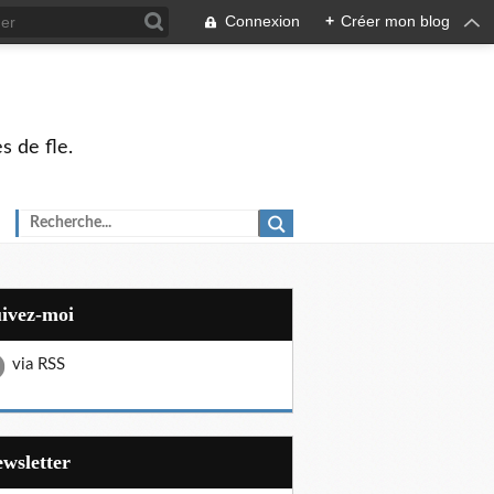
Connexion
+
Créer mon blog
s de fle.
uivez-moi
via RSS
Newsletter