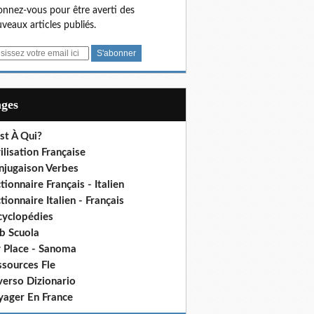
nnez-vous pour être averti des
veaux articles publiés.
ages
st À Qui?
ilisation Française
njugaison Verbes
tionnaire Français - Italien
tionnaire Italien - Français
cyclopédies
b Scuola
 Place - Sanoma
ssources Fle
verso Dizionario
yager En France