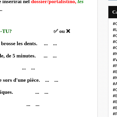
 inserirai
nel
dossier/portalistino,
les
..
#
#L
S-TU?
✅ ou
❌
#
#C
 brosse les dents. ... ...
#
#M
de, de 5 minutes. ... ...
#V
#F
ts. ... ...
#
#
e sors d'une pièce. ... ...
#A
#C
électriques. ... ...
#
#
ique. ... ...
#
#P
ature. ... ...