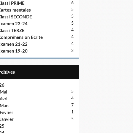
6
lassi PRIME
5
artes mentales
5
Classi SECONDE
5
Examen 23-24
4
lassi TERZE
4
ompréhension Ecrite
4
Examen 21-22
3
Examen 19-20
Archives
26
5
Mai
4
Avril
7
Mars
1
Février
5
Janvier
25