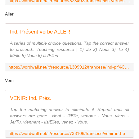
https://wordwall.net/it/resource/523402/francese/les-verbes-en-er-1er-groupe
Aller
Ind. Présent verbe ALLER
A series of multiple choice questions. Tap the correct answer
to proceed.. Teaching resource | 1) Je 2) Nous 3) Tu 4)
Il/Elle 5) Vous 6) Ils/Elles
https://wordwall.net/it/resource/1309912/francese/ind-pr%C3%A9sent-verbe-aller
Venir
VENIR: Ind. Prés.
Tap the matching answer to eliminate it. Repeat until all
answers are gone.. vient - Il/Elle, venons - Nous, viens -
Je/Tu, viennent - Ils/Elles, venez - Vous.
https://wordwall.net/it/resource/733106/francese/venir-ind-pr%C3%A9s