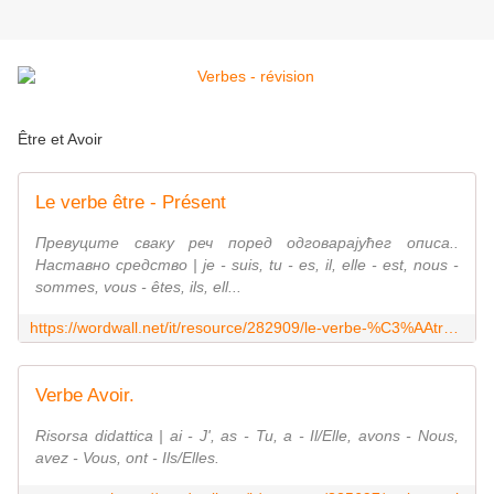
Être et Avoir
Le verbe être - Présent
Превуците сваку реч поред одговарајућег описа..
Наставно средство | je - suis, tu - es, il, elle - est, nous -
sommes, vous - êtes, ils, ell...
https://wordwall.net/it/resource/282909/le-verbe-%C3%AAtre-pr%C3%A9sent
Verbe Avoir.
Risorsa didattica | ai - J', as - Tu, a - Il/Elle, avons - Nous,
avez - Vous, ont - Ils/Elles.