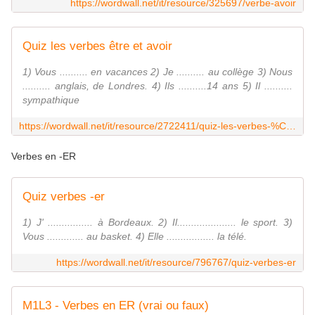
https://wordwall.net/it/resource/325697/verbe-avoir
Quiz les verbes être et avoir
1) Vous .......... en vacances 2) Je .......... au collège 3) Nous
.......... anglais, de Londres. 4) Ils ..........14 ans 5) Il ..........
sympathique
https://wordwall.net/it/resource/2722411/quiz-les-verbes-%C3%AAtre-et-avoir
Verbes en -ER
Quiz verbes -er
1) J' ................ à Bordeaux. 2) Il..................... le sport. 3)
Vous ............. au basket. 4) Elle ................. la télé.
https://wordwall.net/it/resource/796767/quiz-verbes-er
M1L3 - Verbes en ER (vrai ou faux)