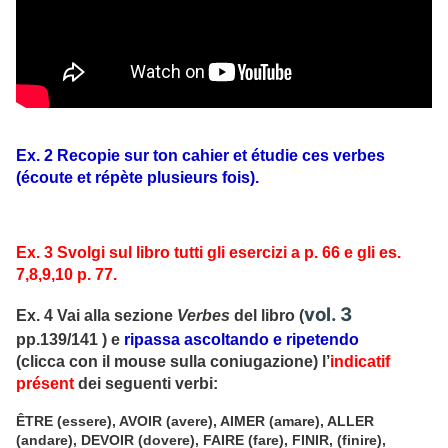
Ex. 2 Recopie sur ton cahier et étudie ces verbes
(écoute et répète plusieurs fois).
Ex. 3 Svolgi sul libro tutti gli esercizi a p. 66 e gli es.
7,8,9,10 p. 77.
vol. 3
Ex. 4 Vai alla sezione
Verbes
del libro (
pp.139/141 ) e
ripassa ascoltando e ripetendo
(clicca con il mouse sulla coniugazione) l’
indicatif
présent
dei seguenti verbi:
ÊTRE
(essere),
AVOIR
(avere),
AIMER
(amare),
ALLER
(andare), DEVOIR (dovere),
FAIRE
(fare),
FINIR
, (finire),