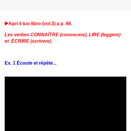
▶️Apri il tuo libro (vol.3) a p. 66.
Les verbes CONNAÎTRE (conoscere), LIRE (leggere)
et
ÉCRIRE (scrivere).
Ex. 1 Écoute et répète...