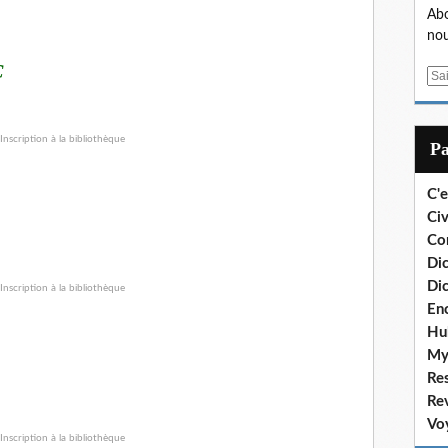
Abo
nou
C
E
m
a
i
P
l
C'e
Civ
Co
Dic
Dic
En
Hu
My
Re
Re
Vo