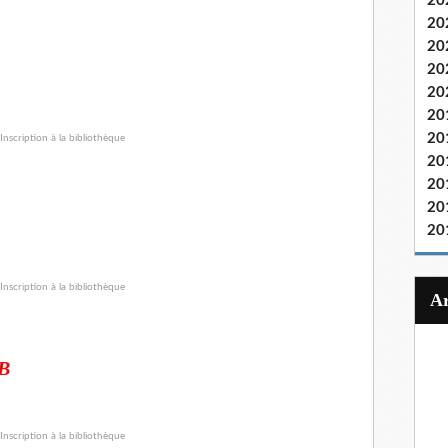
20
20
20
20
20
20
20
20
20
20
20
 B