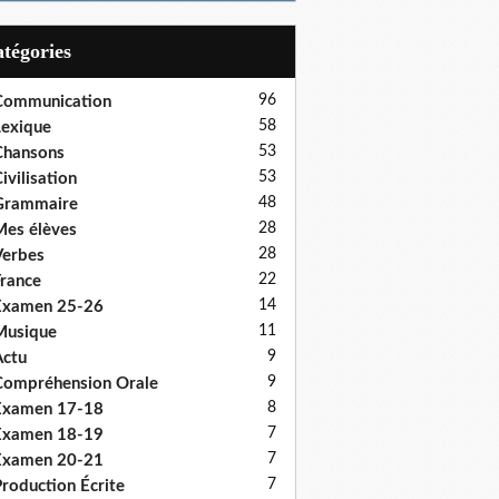
Catégories
96
Communication
58
exique
53
Chansons
53
ivilisation
48
Grammaire
28
es élèves
28
erbes
22
rance
14
Examen 25-26
11
Musique
9
ctu
9
ompréhension Orale
8
Examen 17-18
7
Examen 18-19
7
Examen 20-21
7
roduction Écrite