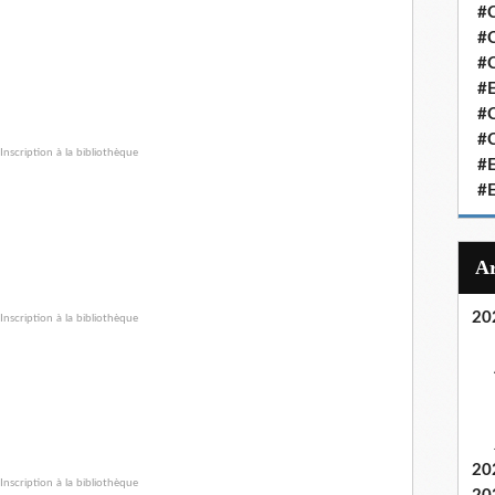
#C
#C
#
#
#C
#C
#
#
20
20