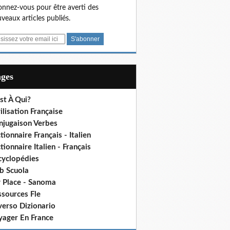
nnez-vous pour être averti des
veaux articles publiés.
ages
st À Qui?
ilisation Française
njugaison Verbes
tionnaire Français - Italien
tionnaire Italien - Français
cyclopédies
b Scuola
 Place - Sanoma
ssources Fle
verso Dizionario
yager En France