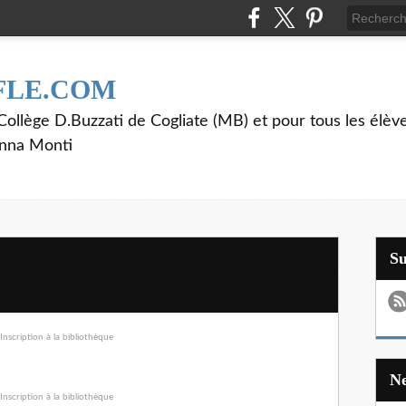
FLE.COM
ollège D.Buzzati de Cogliate (MB) et pour tous les élève
anna Monti
S