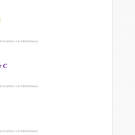
C
e C