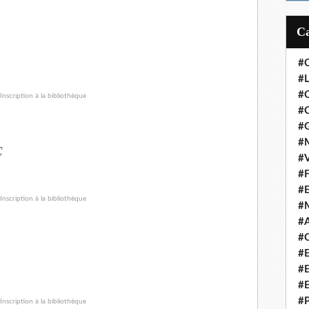
#
#L
#
#C
#
#M
C
#V
#F
#
#
#A
#C
#
#
#
#P