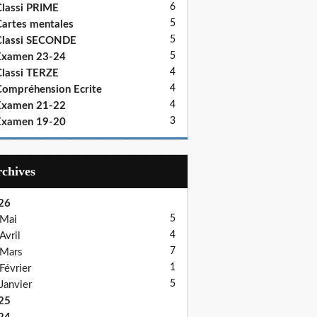
6
lassi PRIME
5
artes mentales
5
Classi SECONDE
5
Examen 23-24
4
lassi TERZE
4
ompréhension Ecrite
4
Examen 21-22
3
Examen 19-20
Archives
26
5
Mai
4
Avril
7
Mars
1
Février
5
Janvier
25