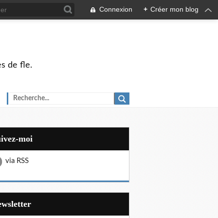
Connexion
+
Créer mon blog
s de fle.
uivez-moi
via RSS
Newsletter