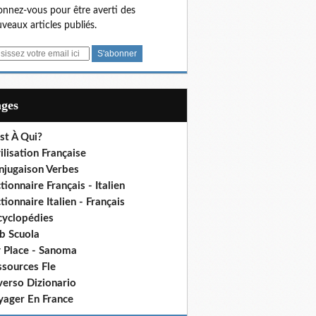
nnez-vous pour être averti des
veaux articles publiés.
ages
st À Qui?
ilisation Française
njugaison Verbes
tionnaire Français - Italien
tionnaire Italien - Français
cyclopédies
b Scuola
 Place - Sanoma
ssources Fle
verso Dizionario
yager En France