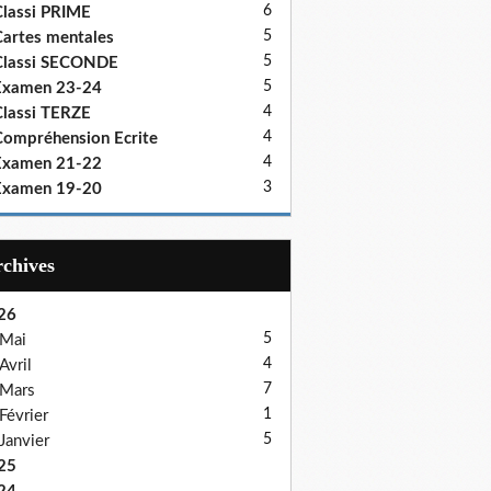
6
lassi PRIME
5
artes mentales
5
Classi SECONDE
5
Examen 23-24
4
lassi TERZE
4
ompréhension Ecrite
4
Examen 21-22
3
Examen 19-20
Archives
26
5
Mai
4
Avril
7
Mars
1
Février
5
Janvier
25