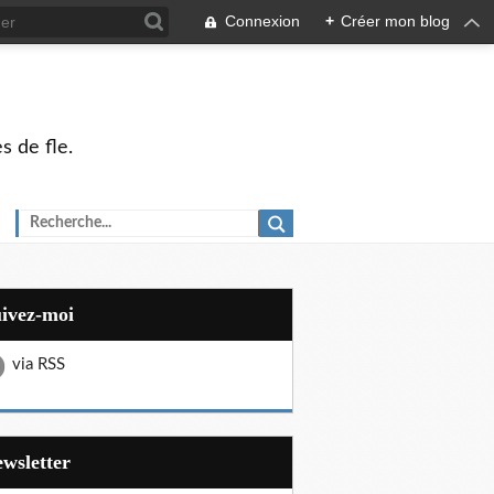
Connexion
+
Créer mon blog
s de fle.
uivez-moi
via RSS
Newsletter