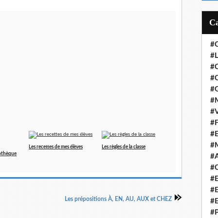
#
#L
#
#C
#
#M
#V
#F
#
#
Les recettes de mes élèves
Les règles de la classe
iothèque
#A
#C
#
#
Les prépositions À, EN, AU, AUX et CHEZ
#
#P