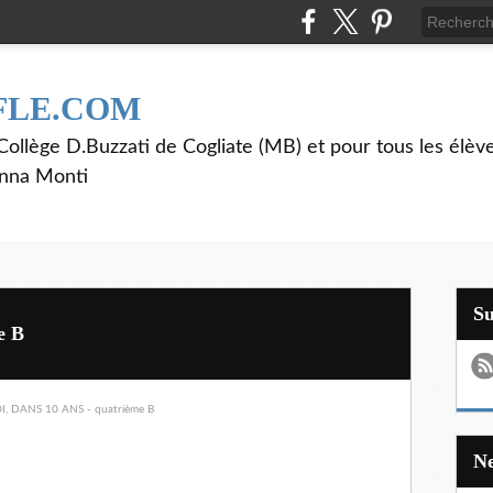
FLE.COM
ollège D.Buzzati de Cogliate (MB) et pour tous les élève
anna Monti
S
e B