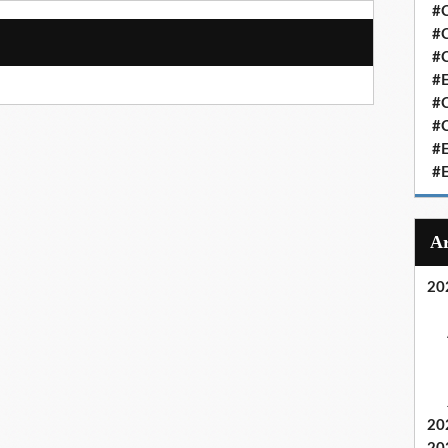
#C
#C
#
#
#C
#C
#
#
20
20