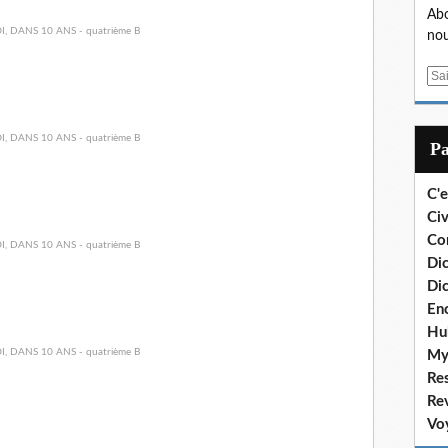
Abo
nou
E
m
a
i
P
l
C'e
Civ
Co
Dic
Dic
En
Hu
My
Re
Re
Vo