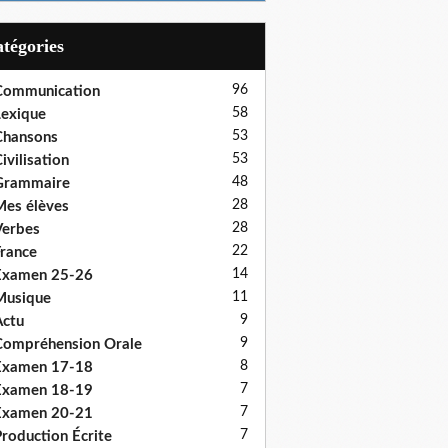
Catégories
96
Communication
58
exique
53
Chansons
53
ivilisation
48
Grammaire
28
es élèves
28
erbes
22
rance
14
Examen 25-26
11
Musique
9
ctu
9
ompréhension Orale
8
Examen 17-18
7
Examen 18-19
7
Examen 20-21
7
roduction Écrite