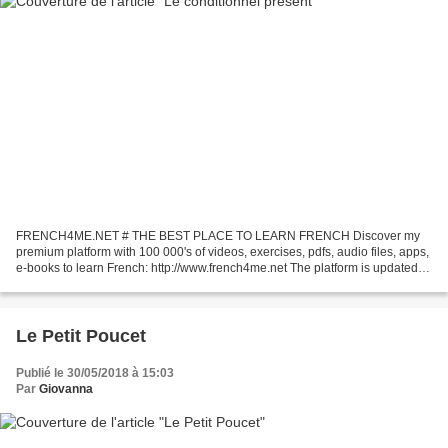
FRENCH4ME.NET # THE BEST PLACE TO LEARN FRENCH Discover my
premium platform with 100 000's of videos, exercises, pdfs, audio files, apps,
e-books to learn French: http://www.french4me.net The platform is updated
regularly, so be sure to visit it from...
Le Petit Poucet
Publié le 30/05/2018 à 15:03
Par
Giovanna