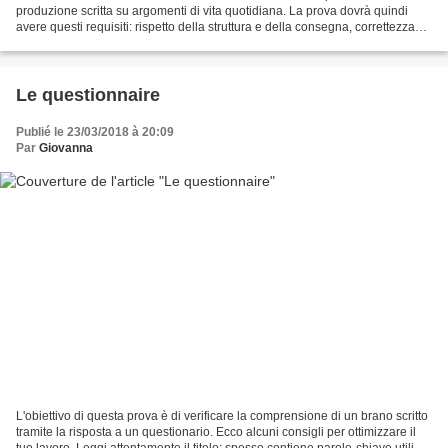
produzione scritta su argomenti di vita quotidiana. La prova dovrà quindi
avere questi requisiti: rispetto della struttura e della consegna, correttezza
ortografica e grammaticale,...
Le questionnaire
Publié le 23/03/2018 à 20:09
Par
Giovanna
L'obiettivo di questa prova è di verificare la comprensione di un brano scritto
tramite la risposta a un questionario. Ecco alcuni consigli per ottimizzare il
tuo lavoro. Leggi attentamente il titolo: spesso contiene parole-chiave utili