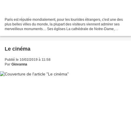
Paris est réputée mondialement, pour les touristes étrangers, c'est une des
plus belles villes du monde, la plupart des visiteurs viennent admirer ses
merveilleux monuments.... Ses églises La cathédrale de Notre-Dame,
construite sur l’Île de la Cité est...
Le cinéma
Publié le 10/02/2019 à 11:58
Par
Giovanna