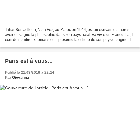
Tahar Ben Jelloun, Né à Fez, au Maroc en 1944, est un écrivain qui après
avoir enseigné la philosophie dans son pays natal, va vivre en France. Là, il
écrit de nombreux romans où il présente la culture de son pays d’origine. Il a
reçu des prix pour son...
Paris est à vous...
Publié le 21/03/2019 à 22:14
Par
Giovanna