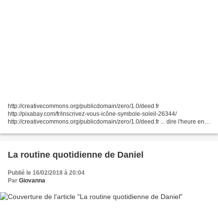
http://creativecommons.org/publicdomain/zero/1.0/deed.fr
http://pixabay.com/fr/inscrivez-vous-icône-symbole-soleil-26344/
http://creativecommons.org/publicdomain/zero/1.0/deed.fr ... dire l'heure en
français, demander l'heure, decir la hora en francés,...
La routine quotidienne de Daniel
Publié le 16/02/2018 à 20:04
Par
Giovanna