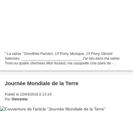
" La valise " Dorothée Paroles: J.F.Porry. Musique: J.F.Porry, Gérard
Salesses. _____________________________ J'ai mis dans ma valise
Trois ou quatre chemises Mon foulard, ma casquette Une paire de -
chanson-la-valise-de-dorothee-.doc
Journée Mondiale de la Terre
Publié le 22/04/2018 à 13:24
Par
Giovanna