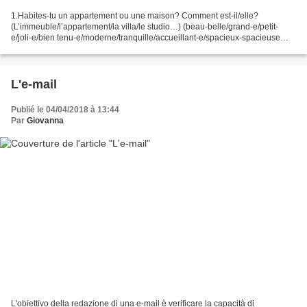
1.Habites-tu un appartement ou une maison? Comment est-il/elle?
(L’immeuble/l’appartement/la villa/le studio…) (beau-belle/grand-e/petit-
e/joli-e/bien tenu-e/moderne/tranquille/accueillant-e/spacieux-spacieuse…)
2.Combien de pièces y a-t-il et quelles...
L'e-mail
Publié le 04/04/2018 à 13:44
Par
Giovanna
L'obiettivo della redazione di una e-mail è verificare la capacità di