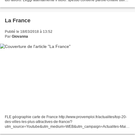
alla comprensione...
La France
Publié le 18/03/2018 à 13:52
Par
Giovanna
FLE géographie carte de France http://www.provemploi.fr/actualites/top-20-
des-villes-les-plus-attractives-de-france/?
utm_source=Youtube&utm_medium=WEB&utm_campaign=Actualites-Mai
Nous avons utilisé http://diaporama-3d.fr pour créer ce diaporama sur "...