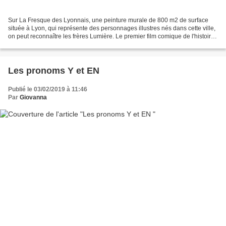
Sur La Fresque des Lyonnais, une peinture murale de 800 m2 de surface
située à Lyon, qui représente des personnages illustres nés dans cette ville,
on peut reconnaître les frères Lumière. Le premier film comique de l'histoire
du cinéma "L'arroseur arrosé". À...
Les pronoms Y et EN
Publié le 03/02/2019 à 11:46
Par
Giovanna