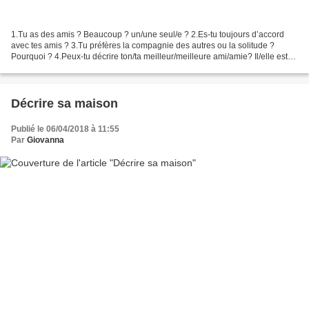
1.Tu as des amis ? Beaucoup ? un/une seul/e ? 2.Es-tu toujours d’accord
avec tes amis ? 3.Tu préfères la compagnie des autres ou la solitude ?
Pourquoi ? 4.Peux-tu décrire ton/ta meilleur/meilleure ami/amie? Il/elle est
comment ? 5.Depuis quand êtes-vous...
Décrire sa maison
Publié le 06/04/2018 à 11:55
Par
Giovanna