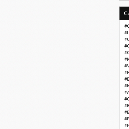
#
#L
#
#C
#
#M
#V
#F
#
#
#A
#C
#
#
#
#P