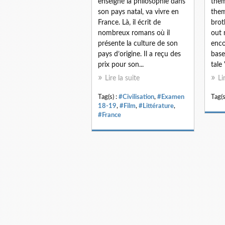
enseigné la philosophie dans
them
son pays natal, va vivre en
them
France. Là, il écrit de
brot
nombreux romans où il
out 
présente la culture de son
enco
pays d’origine. Il a reçu des
base
prix pour son...
tale 
Lire la suite
Li
Tag(s) :
#Civilisation
,
#Examen
Tag(s
18-19
,
#Film
,
#Littérature
,
#France