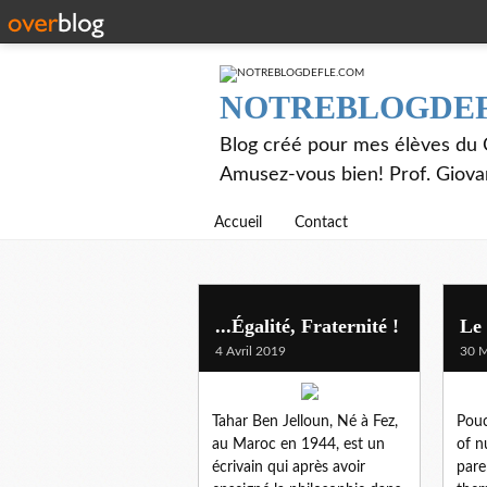
NOTREBLOGDE
Blog créé pour mes élèves du C
Amusez-vous bien! Prof. Giov
Accueil
Contact
film
...Égalité, Fraternité !
Le 
4 Avril 2019
30 M
Tahar Ben Jelloun, Né à Fez,
Pouc
au Maroc en 1944, est un
of n
écrivain qui après avoir
pare