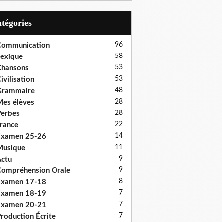
Catégories
96
Communication
58
exique
53
Chansons
53
ivilisation
48
Grammaire
28
es élèves
28
erbes
22
rance
14
Examen 25-26
11
Musique
9
ctu
9
ompréhension Orale
8
Examen 17-18
7
Examen 18-19
7
Examen 20-21
7
roduction Écrite