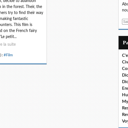
, decide to abandon
Abo
 in the forest. Their, the
nou
hers try to find their way
making fantastic
E
unters. This film is
m
d on the French fairy
a
"Le petit...
i
P
re la suite
l
) :
#Film
C'e
Civ
Co
Dic
Dic
En
Hu
My
Re
Re
Vo