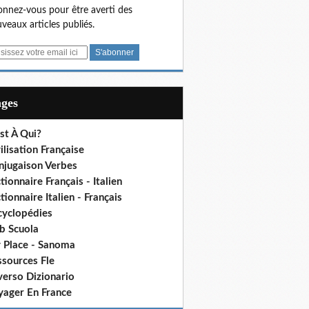
nnez-vous pour être averti des
veaux articles publiés.
ages
st À Qui?
ilisation Française
njugaison Verbes
tionnaire Français - Italien
tionnaire Italien - Français
cyclopédies
b Scuola
 Place - Sanoma
ssources Fle
verso Dizionario
yager En France