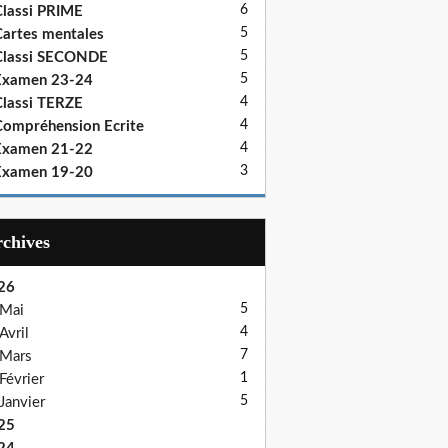
6
lassi PRIME
5
artes mentales
5
Classi SECONDE
5
Examen 23-24
4
lassi TERZE
4
ompréhension Ecrite
4
Examen 21-22
3
Examen 19-20
Archives
26
5
Mai
4
Avril
7
Mars
1
Février
5
Janvier
25