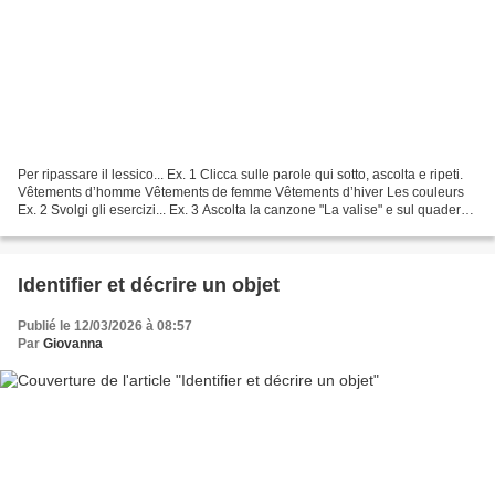
Per ripassare il lessico... Ex. 1 Clicca sulle parole qui sotto, ascolta e ripeti.
Vêtements d’homme Vêtements de femme Vêtements d’hiver Les couleurs
Ex. 2 Svolgi gli esercizi... Ex. 3 Ascolta la canzone "La valise" e sul quaderno
scrivi almeno 6...
Identifier et décrire un objet
Publié le 12/03/2026 à 08:57
Par
Giovanna