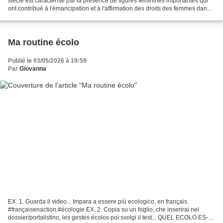
siècle est caractérisé par la présence de figures féminines importantes qui
ont contribué à l'émancipation et à l'affirmation des droits des femmes dans
la société. Parmi ces femmes...
Ma routine écolo
Publié le 03/05/2026 à 19:59
Par
Giovanna
EX. 1. Guarda il video... Impara a essere più ecologico, en français.
#françaisenaction #écologie EX. 2. Copia su un foglio, che inserirai nel
dossier/portalistino, les gestes écolos poi svolgi il test... QUEL ECOLO ES-