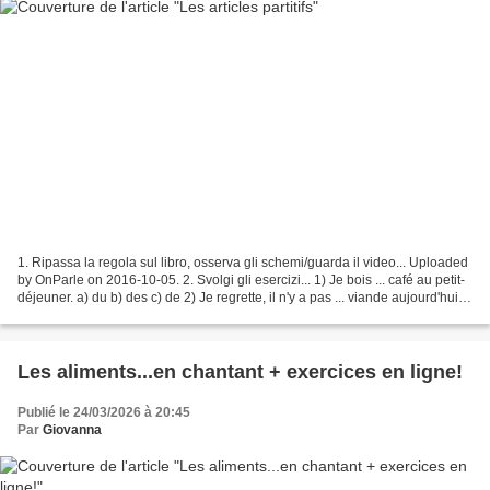
1. Ripassa la regola sul libro, osserva gli schemi/guarda il video... Uploaded
by OnParle on 2016-10-05. 2. Svolgi gli esercizi... 1) Je bois ... café au petit-
déjeuner. a) du b) des c) de 2) Je regrette, il n'y a pas ... viande aujourd'hui!
a) de la...
Les aliments...en chantant + exercices en ligne!
Publié le 24/03/2026 à 20:45
Par
Giovanna