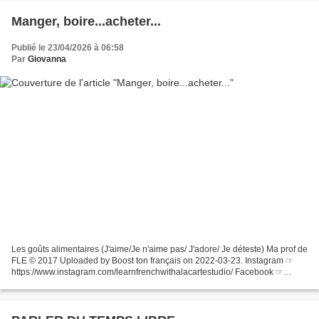
Manger, boire...acheter...
Publié le 23/04/2026 à 06:58
Par
Giovanna
Les goûts alimentaires (J'aime/Je n'aime pas/ J'adore/ Je déteste) Ma prof de
FLE © 2017 Uploaded by Boost ton français on 2022-03-23. Instagram ☞
https://www.instagram.com/learnfrenchwithalacartestudio/ Facebook ☞
https://www.facebook.com/learnfrenc...