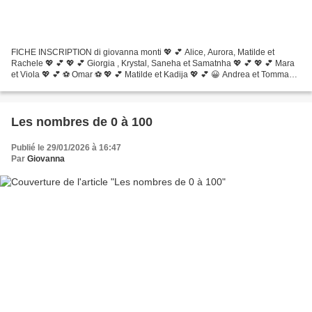
FICHE INSCRIPTION di giovanna monti 💖 💕 Alice, Aurora, Matilde et
Rachele 💖 💕 💖 💕 Giorgia , Krystal, Saneha et Samatnha 💖 💕 💖 💕 Mara
et Viola 💖 💕 ⚽ Omar ⚽ 💖 💕 Matilde et Kadija 💖 💕 😀 Andrea et Tommaso
😀 😀 Manuel et Mattia 😀 💖 💕 D esiré et Nicole 💖 💕
Les nombres de 0 à 100
Publié le 29/01/2026 à 16:47
Par
Giovanna