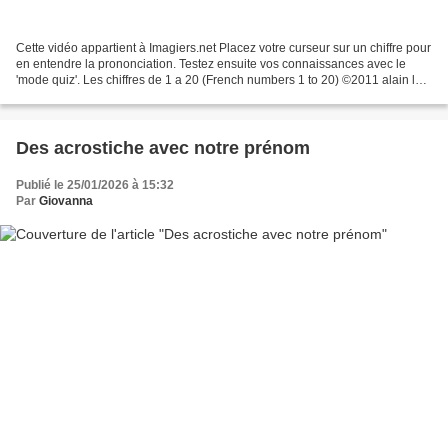
Cette vidéo appartient à Imagiers.net Placez votre curseur sur un chiffre pour
en entendre la prononciation. Testez ensuite vos connaissances avec le
'mode quiz'. Les chiffres de 1 a 20 (French numbers 1 to 20) ©2011 alain le
lait http://www.yadeeda.com...
Des acrostiche avec notre prénom
Publié le 25/01/2026 à 15:32
Par
Giovanna