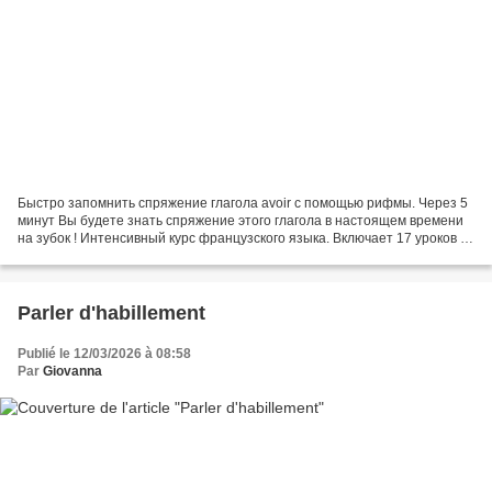
Быстро запомнить спряжение глагола avoir с помощью рифмы. Через 5
минут Вы будете знать спряжение этого глагола в настоящем времени
на зубок ! Интенсивный курс французского языка. Включает 17 уроков и
рассчитан на год. Позволяет в сжатые сроки набрать...
Parler d'habillement
Publié le 12/03/2026 à 08:58
Par
Giovanna