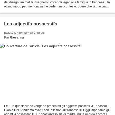
dei disegni animati ti insegnerò i vocaboli legati alla famiglia in francese. Un
ottimo modo per memorizzarli e vederli nel contesto. Spero che vi piaccia
questo video pieno...
Les adjectifs possessifs
Publié le 18/01/2026 à 20:49
Par
Giovanna
Ex. 1 In questo video vengono presentati gli aggettivi possessivi. Ripassali...
Ciao a tutti ! Andiamo avanti con le lezioni di francese !!!! Oggi impariamo gli
aggettivi possessivi !!!! E nonostante io sia di madrelingua ricordo ancora la