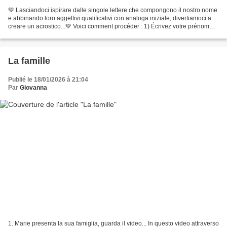
💚 Lasciandoci ispirare dalle singole lettere che compongono il nostro nome
e abbinando loro aggettivi qualificativi con analoga iniziale, divertiamoci a
creare un acrostico...💚 Voici comment procéder : 1) Écrivez votre prénom
verticalement, exemple :...
La famille
Publié le 18/01/2026 à 21:04
Par
Giovanna
1. Marie presenta la sua famiglia, guarda il video... In questo video attraverso