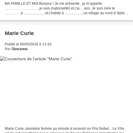
MA FAMILLE ET MOI Bonjour ! Je me présente , je m’appelle
……………………… , je suis (nationalité) et j’ai.... ans. Je suis né/e le
…………..à ....................…et j’habite à ..................., un village au nord d' Italie
avec ma famille. Je suis collégien/ne...
Marie Curie
Publié le 06/05/2026 à 13:42
Par
Giovanna
Marie Curie, première femme au monde à recevoir un Prix Nobel... Le XXe