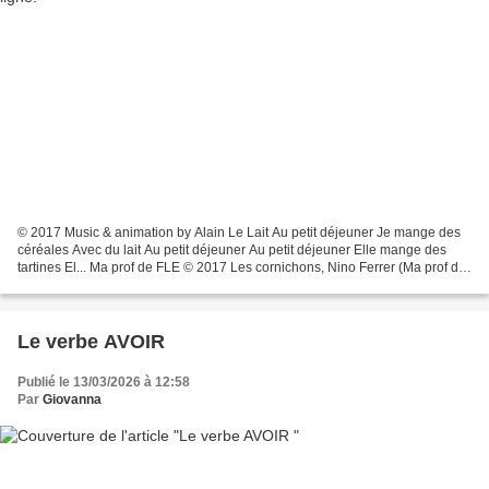
© 2017 Music & animation by Alain Le Lait Au petit déjeuner Je mange des
céréales Avec du lait Au petit déjeuner Au petit déjeuner Elle mange des
tartines El... Ma prof de FLE © 2017 Les cornichons, Nino Ferrer (Ma prof de
FLE) https://maprofdefle.com/...
Le verbe AVOIR
Publié le 13/03/2026 à 12:58
Par
Giovanna