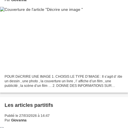
Par
Giovanna
POUR DéCRIRE UNE IMAGE 1. CHOISIS LE TYPE D’IMAGE : Il s’agit d’ /de
un dessin , une photo , la couverture un livre , l’ affiche d’un film , une
publicité , la scène d’un film … 2. DONNE DES INFORMATIONS SUR
L’IMAGE : L’auteur de l’image est … Le titre...
Les articles partitifs
Publié le 27/03/2026 à 14:47
Par
Giovanna