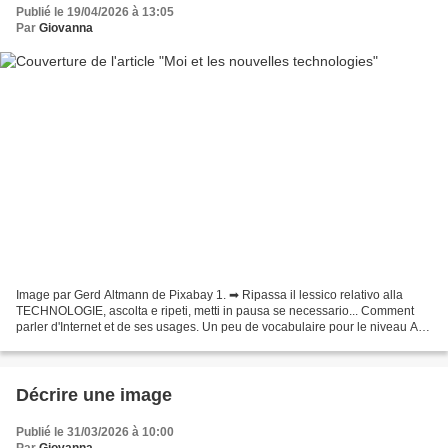
Publié le 19/04/2026 à 13:05
Par
Giovanna
Image par Gerd Altmann de Pixabay 1. ➡ Ripassa il lessico relativo alla
TECHNOLOGIE, ascolta e ripeti, metti in pausa se necessario... Comment
parler d'Internet et de ses usages. Un peu de vocabulaire pour le niveau A1
de FLE. English subtitles available! ACTIVITé...
Décrire une image
Publié le 31/03/2026 à 10:00