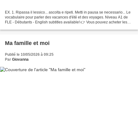
EX. 1. Ripassa il lessico... ascolta e ripeti. Metti in pausa se necessario... Le
vocabulaire pour parler des vacances d'été et des voyages. Niveau A1 de
FLE - Débutants - English subtitles available! 👉 Vous pouvez acheter les
PDF de mes vidéos sur :...
Ma famille et moi
Publié le 10/05/2026 à 09:25
Par
Giovanna