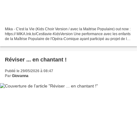
Mika - C'est la Vie (Kids Choir Version / avec la Maitrise Populaire) out now :
https:// MIKA.lnk.to/Cestlavie-KidsVersion Une performance avec les enfants
de la Maîtrise Populaire de l'Opéra-Comique ayant participé au projet de la "
Mêlée des Chœurs...
Réviser ... en chantant !
Publié le 29/05/2026 à 08:47
Par
Giovanna