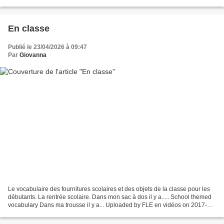
TU? ✅ ou ❌ 1. Je coupe l'eau quand...
En classe
Publié le 23/04/2026 à 09:47
Par
Giovanna
Le vocabulaire des fournitures scolaires et des objets de la classe pour les
débutants. La rentrée scolaire. Dans mon sac à dos il y a..... School themed
vocabulary Dans ma trousse il y a... Uploaded by FLE en vidéos on 2017-10-
20. Dans ma salle de classe...