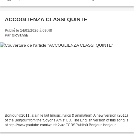
cantilena che...
ACCOGLIENZA CLASSI QUINTE
Publié le 14/01/2026 à 09:48
Par
Giovanna
Bonjour ©2011, alain le lait (music, lyrics & animation) A new version (2011)
of the Bonjour from the 'Soyons Amis' CD. The English version of this song is
at http://www.youtube.com/watch?v=eECBSFwNtp0 Bonjour, bonjour
Comment ça va? Bonjour, bonjour...