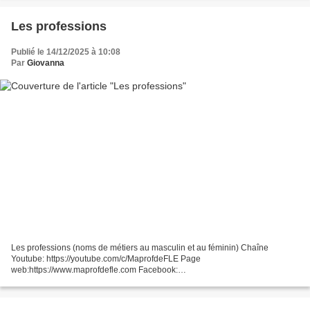
Les professions
Publié le 14/12/2025 à 10:08
Par
Giovanna
Les professions (noms de métiers au masculin et au féminin) Chaîne
Youtube: https://youtube.com/c/MaprofdeFLE​ Page
web:https://www.maprofdefle.com Facebook:
https://www.facebook.com/MaprofdeFLE Exercices et PDF :
https://toutenfrancais.tv/professions-en-francais...