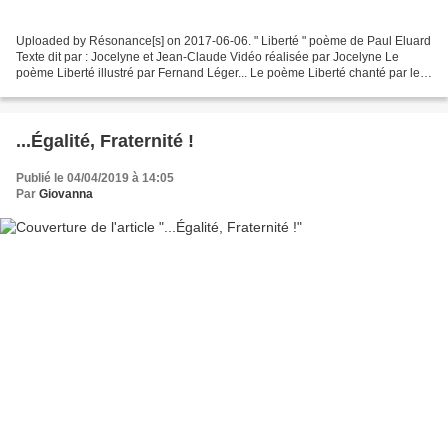
Uploaded by Résonance[s] on 2017-06-06. " Liberté " poème de Paul Eluard
Texte dit par : Jocelyne et Jean-Claude Vidéo réalisée par Jocelyne Le
poème Liberté illustré par Fernand Léger... Le poème Liberté chanté par les
Enfoirés... Uploaded by Momo Mohammed...
...Égalité, Fraternité !
Publié le 04/04/2019 à 14:05
Par
Giovanna