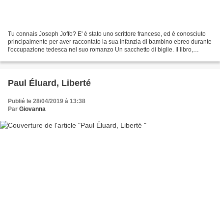
Tu connais Joseph Joffo? E' è stato uno scrittore francese, ed è conosciuto
principalmente per aver raccontato la sua infanzia di bambino ebreo durante
l'occupazione tedesca nel suo romanzo Un sacchetto di biglie. Il libro,
pubblicato nel 1973, incontra...
Paul Éluard, Liberté
Publié le 28/04/2019 à 13:38
Par
Giovanna