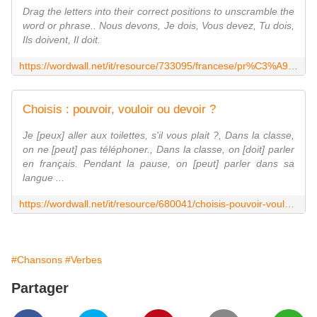
Drag the letters into their correct positions to unscramble the
word or phrase.. Nous devons, Je dois, Vous devez, Tu dois,
Ils doivent, Il doit.
https://wordwall.net/it/resource/733095/francese/pr%C3%A9sind-devoir
Choisis : pouvoir, vouloir ou devoir ?
Je [peux] aller aux toilettes, s'il vous plait ?, Dans la classe,
on ne [peut] pas téléphoner., Dans la classe, on [doit] parler
en français. Pendant la pause, on [peut] parler dans sa
langue ...
https://wordwall.net/it/resource/680041/choisis-pouvoir-vouloir-ou-devoir-
#Chansons
#Verbes
Partager