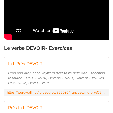
Le verbe DEVOIR-
E
xercices
Ind. Prés DEVOIR
Drag and drop each keyword next to its definition.. Teaching
resource | Dois - Je/Tu, Devons - Nous, Doivent - Ils/Elles,
Doit - Il/Elle, Devez - Vous.
https://wordwall.net/it/resource/733096/francese/ind-pr%C3%A9s-devoir
Prés.Ind. DEVOIR