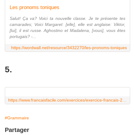
Les pronoms toniques
Salut! Ça va? Voici ta nouvelle classe. Je te présente tes
camarades; Voici Margaret: [elle], elle est anglaise: Viktor,
[lui], il est russe. Aghostino et Madalena, [vous], vous êtes
portugais? -...
https://wordwall.net/resource/3432270/les-pronoms-toniques
5.
https://www.francaisfacile.com/exercices/exercice-francais-2/exercice-francais-7635.php
#Grammaire
Partager