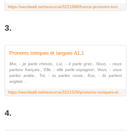
https://wordwall.net/resource/3221588/france-pronoms-toniques
3.
Pronoms toniques et langues A1,1
Moi, - je parle chinois., Lui, - il parle grec., Nous, - nous
parlons français., Elle, - elle parle espagnol., Vous, - vous
parlez arabe., Toi, - tu parles russe., Eux, - ils parlent
anglais ...
https://wordwall.net/resource/3221529/pronoms-toniques-et-langues-a11
4.