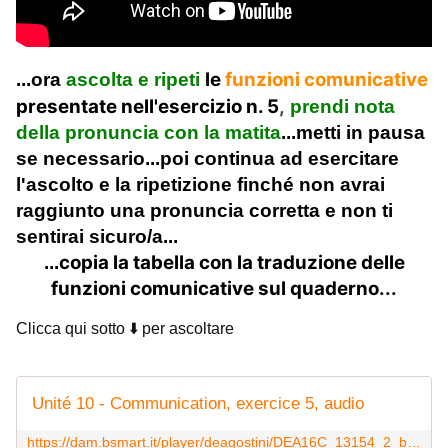
le
funzioni comunicative
...ora
ascolta e ripeti
presentate nell'esercizio n. 5
,
prendi nota
della pronuncia con la matita
...metti in pausa
se necessario...poi continua ad esercitare
l'ascolto e la ripetizione finché non avrai
raggiunto una pronuncia corretta e non ti
sentirai sicuro/a...
copia la tabella con la traduzione delle
...
funzioni comunicative sul quaderno...
Clicca qui sotto ⬇️ per ascoltare
Unité 10 - Communication, exercice 5, audio
https://dam.bsmart.it/player/deagostini/DEA16C_13154_2_bz3R_000264/play