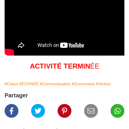
ACTIVITÉ TERMIN
ÉE
#Classi SECONDE
#Communication
#Grammaire
#Verbes
Partager