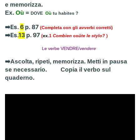
e memorizza.
Ex.
Où
=
DOVE
Où
tu habites ?
➡️Es.
6
p. 87
(Completa con gli avverbi corretti)
➡️Es.
13
p. 97
(
ex
.1
Combien
co
ûte le stylo?
)
Le verbe VENDRE/
vendere
➡️Ascolta, ripeti, memorizza. Metti in pausa
se necessario.
Copia il verbo sul
quaderno.