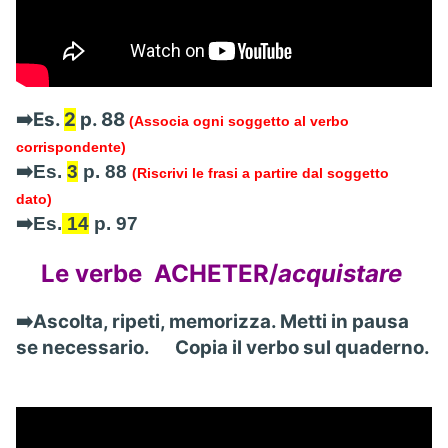
➡️Es.
2
p. 88
(Associa ogni soggetto al verbo
corrispondente)
➡️Es.
3
p. 88
(Riscrivi le frasi a partire dal soggetto
dato)
➡️Es.
14
p. 97
Le verbe ACHETER/
acquistare
➡️Ascolta, ripeti, memorizza. Metti in pausa
se necessario.
Copia il verbo sul quaderno.