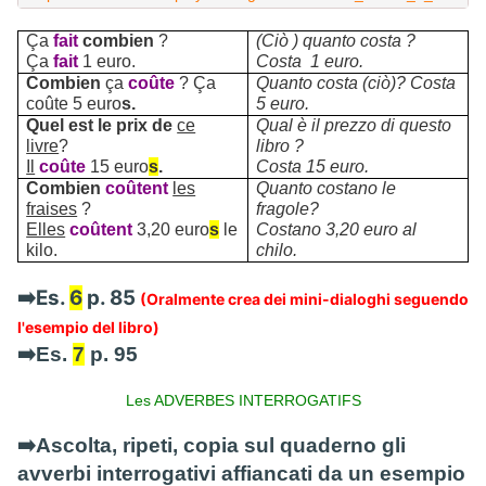
Ça
fait
combien
?
(Ciò ) quanto costa ?
Ça
fait
1 euro.
Costa 1 euro.
Combien
ça
coûte
? Ça
Quanto costa (ciò)? Costa
coûte 5 euro
s.
5 euro.
Quel est le prix
de
ce
Qual è il prezzo di questo
livre
?
libro ?
Il
coûte
15 euro
s
.
Costa 15 euro.
Combien
coûtent
les
Quanto costano le
fraises
?
fragole?
Elles
coûtent
3,20 euro
s
le
Costano 3,20 euro al
kilo.
chilo.
➡️Es.
6
p. 85
(Oralmente crea dei mini-dialoghi seguendo
l'esempio del libro)
➡️Es.
7
p. 95
Les ADVERBES INTERROGATIFS
➡️Ascolta, ripeti, copia sul quaderno gli
avverbi interrogativi affiancati da un esempio