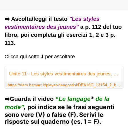
➡️
Ascolta/leggi il testo
"Les styles
vestimentaires des jeunes"
a p. 112 del tuo
libro, poi completa gli esercizi 1, 2 e 3 p.
113.
Clicca qui sotto ⬇️ per ascoltare
Unité 11 - Les styles vestimentaires des jeunes, audio
https://dam.bsmart.it/player/deagostini/DEA16C_13154_2_bz3R_000363/play
*
Guarda il video
“Le langage
de la
➡️
poi indica se le frasi seguenti
mode”
,
sono vere (V) o false (F). Scrivi le
risposte sul quaderno (es. 1 = F).