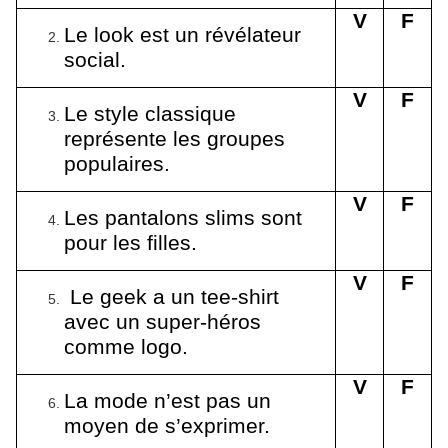
V
F
Le look est un révélateur
social.
V
F
Le style classique
représente les groupes
populaires.
V
F
Les pantalons slims sont
pour les filles.
V
F
Le geek a un tee-shirt
avec un super-héros
comme logo.
V
F
La mode n’est pas un
moyen de s’exprimer.