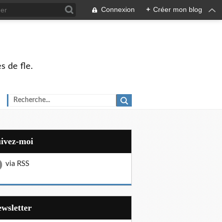
Connexion
+
Créer mon blog
s de fle.
uivez-moi
via RSS
Newsletter