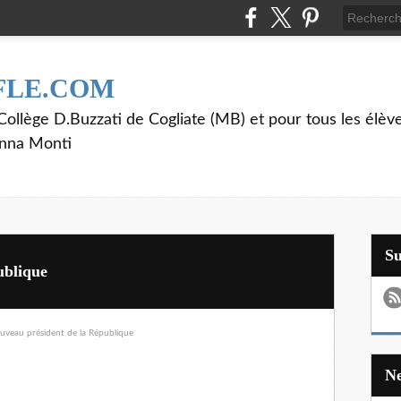
FLE.COM
ollège D.Buzzati de Cogliate (MB) et pour tous les élève
anna Monti
S
ublique