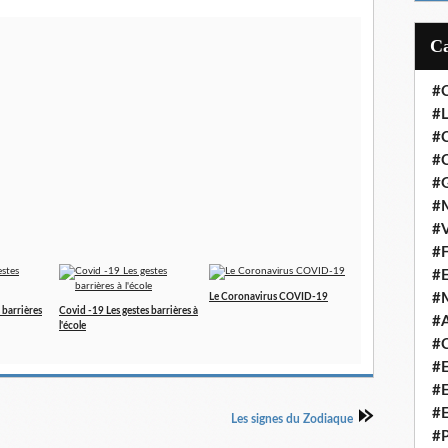
#
#L
#
#C
#
#M
#V
#F
#
#
Le Coronavirus COVID-19
 barrières
Covid -19 Les gestes barrières à
#A
l'école
#C
#
#
#
Les signes du Zodiaque
#P