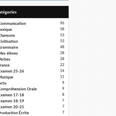
Catégories
96
Communication
58
exique
53
Chansons
53
ivilisation
48
Grammaire
28
es élèves
28
erbes
22
rance
14
Examen 25-26
11
Musique
9
ctu
9
ompréhension Orale
8
Examen 17-18
7
Examen 18-19
7
Examen 20-21
7
roduction Écrite