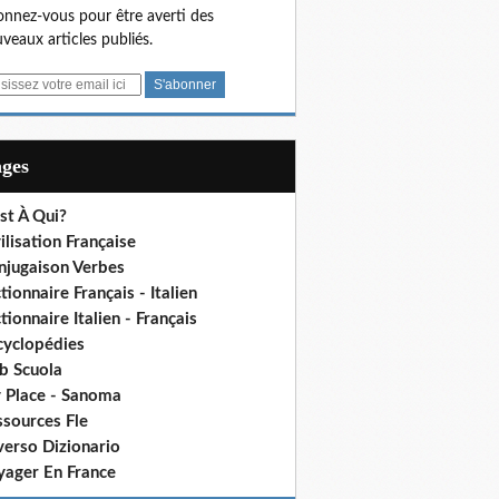
nnez-vous pour être averti des
veaux articles publiés.
ages
st À Qui?
ilisation Française
njugaison Verbes
tionnaire Français - Italien
tionnaire Italien - Français
cyclopédies
b Scuola
 Place - Sanoma
ssources Fle
verso Dizionario
yager En France