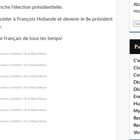
Abo
e l'élection présidentielle.
nou
céder à François Hollande et devenir le 8e président
E
.
m
a
nt français de tous les temps!
i
P
l
C'e
Civ
Co
Dic
Dic
En
Hu
My
Re
Re
Vo