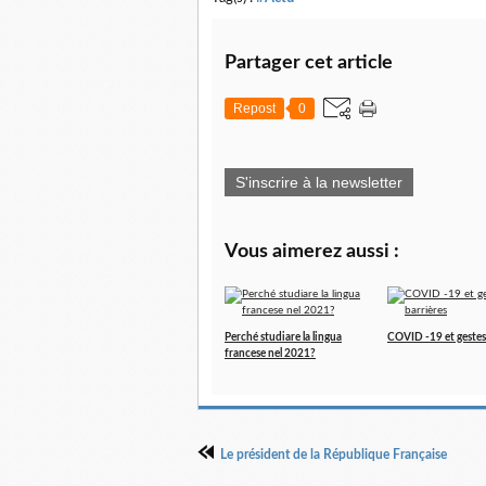
Partager cet article
Repost
0
S'inscrire à la newsletter
Vous aimerez aussi :
Perché studiare la lingua
COVID -19 et gestes
francese nel 2021?
Le président de la République Française