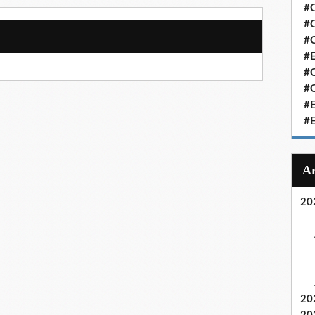
#C
#C
#
#
#C
#C
#
#
20
20