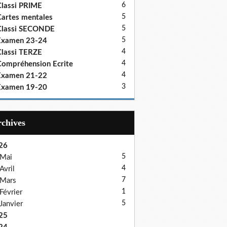
6
lassi PRIME
5
artes mentales
5
Classi SECONDE
5
Examen 23-24
4
lassi TERZE
4
ompréhension Ecrite
4
Examen 21-22
3
Examen 19-20
Archives
26
5
Mai
4
Avril
7
Mars
1
Février
5
Janvier
25