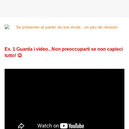
Ex. 1 Guarda i video...Non preoccuparti se non capisci
tutto! 😉