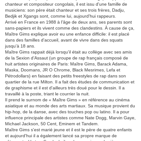
chanteur et compositeur congolais, il est issu d'une famille de
musiciens: son père était chanteur et ses trois frères, Dadju,
Bedjik et Xgangs sont, comme lui, aujourd'hui rappeurs.
Arrivé en France en 1988 à l'âge de deux ans, ses parents sont
sans-papiers et ils vivent comme des clandestins. À cause de ça,
Maître Gims explique avoir eu une enfance difficile: il est placé
dans des familles d'accueil, avant de vivre dans des squats
jusqu'à 18 ans.
Maître Gims rappait déjà lorsqu'il était au collège avec ses amis
de la Sexion d’Assaut (un groupe de rap français composé de
huit artistes originaires de Paris: Maître Gims, Barack Adama,
Maska, Doomans, JR O Chrome, Black Mesrimes, Lefa et
Pétrodollars) en faisant des petits freestyles de rap dans son
quartier de la rue Milton. Il a fait des études de communication et
de graphisme et il est d'ailleurs très doué pour le dessin. Il a
travaillé à la poste, triant le courrier la nuit.
Il prend le surnom de « Maître Gims » en référence au cinéma
asiatique et au monde des arts martiaux. Sa musique provient du
hip-hop, de la danse, avec des touches pop ou latino. Il a pour
influence principale des artistes comme Nate Dogg, Marvin Gaye,
Michael Jackson, 50 Cent, Eminem et Tandem.
Maître Gims s'est marié jeune et il est le père de quatre enfants
et aujourd'hui il a également lancé sa propre marque de