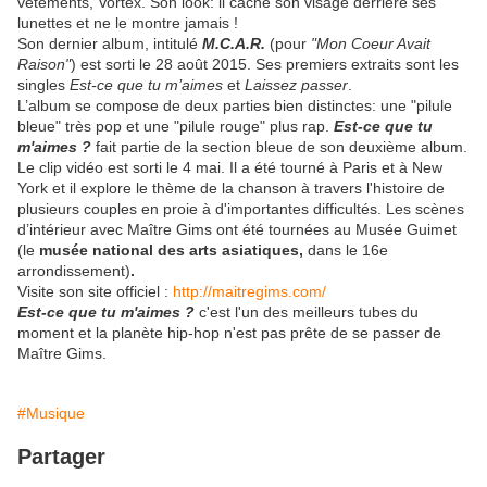
vêtements, Vortex. Son look: il cache son visage derrière ses
lunettes et ne le montre jamais !
Son dernier album, intitulé
M.C.A.R.
(pour
"Mon Coeur Avait
Raison"
) est sorti le 28 août 2015. Ses premiers extraits sont les
singles
Est-ce que tu m’aimes
et
Laissez passer
.
L’album se compose de deux parties bien distinctes: une "pilule
bleue" très pop et une "pilule rouge" plus rap.
Est-ce que tu
m'aimes ?
fait partie de la section bleue de son deuxième album.
Le clip vidéo est sorti le 4 mai. Il a été tourné à Paris et à New
York et il explore le thème de la chanson à travers l'histoire de
plusieurs couples en proie à d'importantes difficultés. Les scènes
d’intérieur avec Maître Gims ont été tournées au Musée Guimet
(le
musée national des arts asiatiques,
dans le 16e
arrondissement)
.
Visite son site officiel :
http://maitregims.com/
Est-ce que tu m'aimes ?
c'est l'un des meilleurs tubes du
moment et la planète hip-hop n'est pas prête de se passer de
Maître Gims.
#Musique
Partager