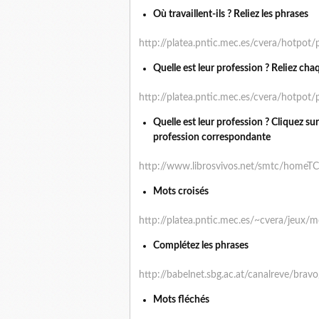
Où travaillent-ils ? Reliez les phrases
http://platea.pntic.mec.es/cvera/hotpot
Quelle est leur profession ? Reliez cha
http://platea.pntic.mec.es/cvera/hotpot
Quelle est leur profession ? Cliquez sur 
profession correspondante
http://www.librosvivos.net/smtc/homeT
Mots croisés
http://platea.pntic.mec.es/~cvera/jeux/m
Complétez les phrases
http://babelnet.sbg.ac.at/canalreve/bra
Mots fléchés