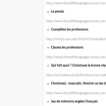
http://www.funwithlanguages.vacau.co
Le pendu
http://www.funwithlanguages.vacau.c
Complétez les professions
http://ml.hss.cmu.edu/fol/fol1/module
Classez les professions
http://www.funwithlanguages.vacau.co
Qui fait quoi ? Choisissez la bonne ré
http://w3.restena.lu/amifra/exos/voc/me
Choisissez : masculin, féminin ou les 
http://www.funwithlanguages.vacau.co
Jeu de mémoire anglais/français