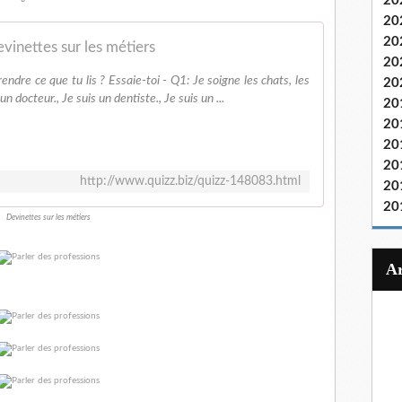
20
20
20
vinettes sur les métiers
20
rendre ce que tu lis ? Essaie-toi - Q1: Je soigne les chats, les
20
n docteur., Je suis un dentiste., Je suis un ...
20
20
20
20
http://www.quizz.biz/quizz-148083.html
20
20
Devinettes sur les métiers