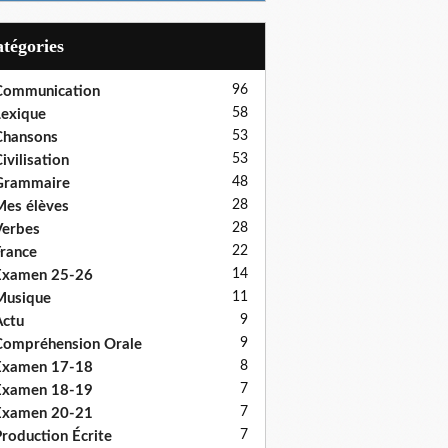
Catégories
96
Communication
58
exique
53
Chansons
53
ivilisation
48
Grammaire
28
es élèves
28
erbes
22
rance
14
Examen 25-26
11
Musique
9
ctu
9
ompréhension Orale
8
Examen 17-18
7
Examen 18-19
7
Examen 20-21
7
roduction Écrite