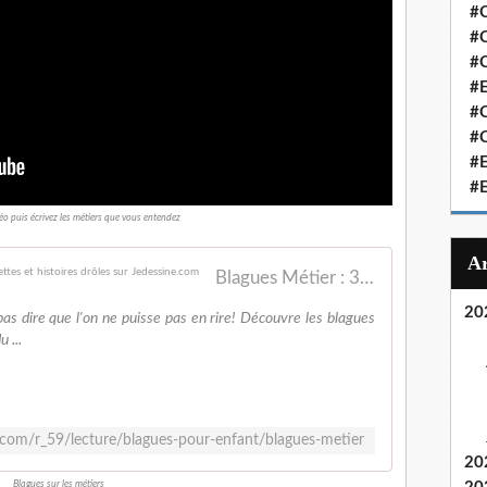
#C
#C
#
#
#C
#C
#
#
éo puis écrivez les métiers que vous entendez
Blagues Métier : 34 : blagues pour enfants, devinettes et histoires drôles sur Jedessine.com
20
 pas dire que l'on ne puisse pas en rire! Découvre les blagues
 ...
.com/r_59/lecture/blagues-pour-enfant/blagues-metier
20
Blagues sur les métiers