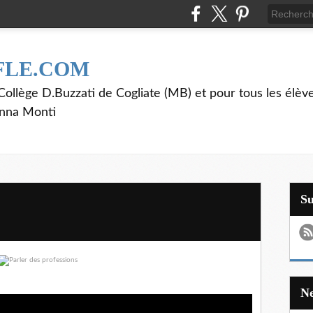
FLE.COM
ollège D.Buzzati de Cogliate (MB) et pour tous les élève
anna Monti
S