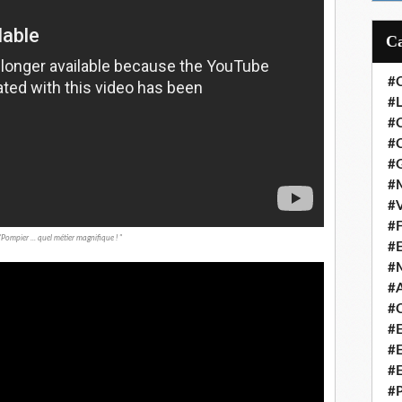
#
#L
#
#C
#
#M
#V
#F
"Pompier ... quel métier magnifique ! "
#
#
#A
#C
#
#
#
#P