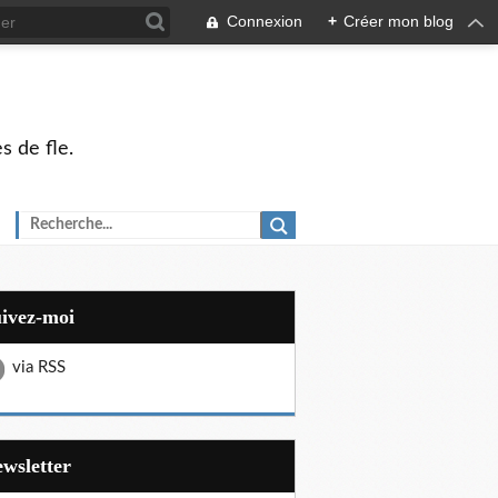
Connexion
+
Créer mon blog
s de fle.
uivez-moi
via RSS
Newsletter