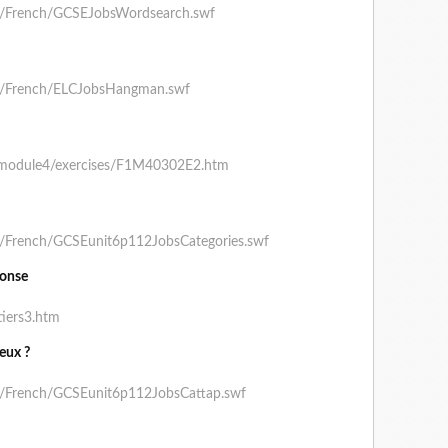
m/French/GCSEJobsWordsearch.swf
om/French/ELCJobsHangman.swf
s/module4/exercises/F1M40302E2.htm
m/French/GCSEunit6p112JobsCategories.swf
ponse
tiers3.htm
deux ?
m/French/GCSEunit6p112JobsCattap.swf