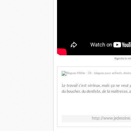
Regardez la vid
Le travail c'est sérieux, mais ça ne veut
du boucher, du dentiste, de la maîtresse, du
http://www.jedessine