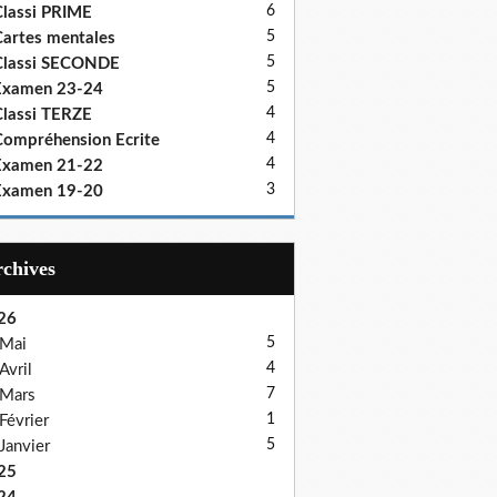
6
lassi PRIME
5
artes mentales
5
Classi SECONDE
5
Examen 23-24
4
lassi TERZE
4
ompréhension Ecrite
4
Examen 21-22
3
Examen 19-20
Archives
26
5
Mai
4
Avril
7
Mars
1
Février
5
Janvier
25