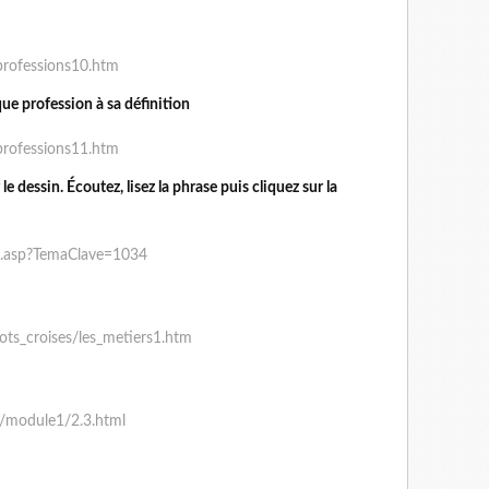
/professions10.htm
que profession à sa définition
/professions11.htm
le dessin. Écoutez, lisez la phrase puis cliquez sur la
C.asp?TemaClave=1034
ots_croises/les_metiers1.htm
vo/module1/2.3.html