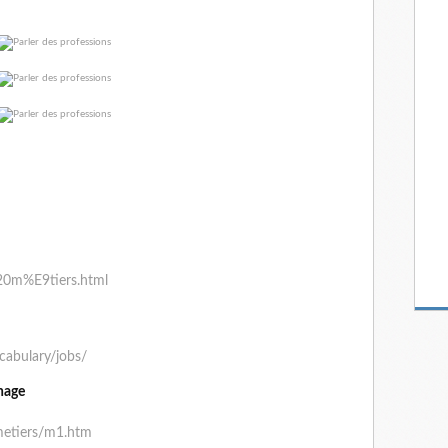
%20m%E9tiers.html
cabulary/jobs/
nage
metiers/m1.htm