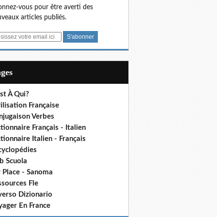
nnez-vous pour être averti des
veaux articles publiés.
ages
st À Qui?
ilisation Française
njugaison Verbes
tionnaire Français - Italien
tionnaire Italien - Français
cyclopédies
b Scuola
 Place - Sanoma
ssources Fle
verso Dizionario
yager En France