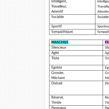
Intelligent,
Intellige
Travailleur,
Travaill
Attentif
Attentiv
Sociable
Sociable
Sportif
Sportive
Sympa(thique)
Sympa(t
MASCHILE
FE
Silencieux
Sil
Agité
Ag
Triste
Tri
Egoïste
Eg
Grossier,
Gr
Méchant
Mé
Distrait
Dis
Réservé,
Ré
Timide
Ti
Paresseux
Pa