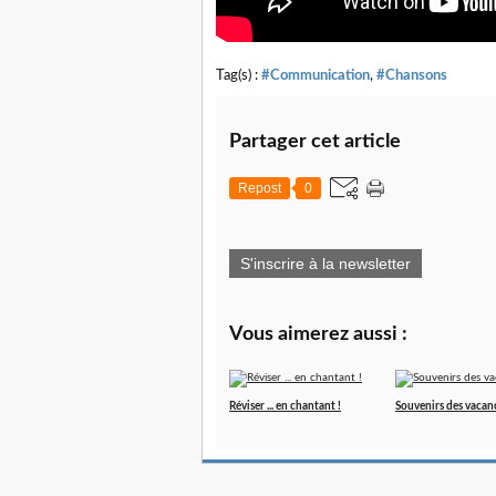
Tag(s) :
#Communication
,
#Chansons
Partager cet article
Repost
0
S'inscrire à la newsletter
Vous aimerez aussi :
Réviser ... en chantant !
Souvenirs des vacan