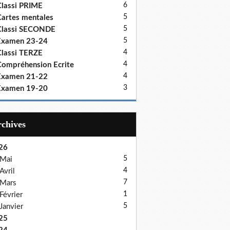
6
lassi PRIME
5
artes mentales
5
Classi SECONDE
5
Examen 23-24
4
lassi TERZE
4
ompréhension Ecrite
4
Examen 21-22
3
Examen 19-20
Archives
26
5
Mai
4
Avril
7
Mars
1
Février
5
Janvier
25