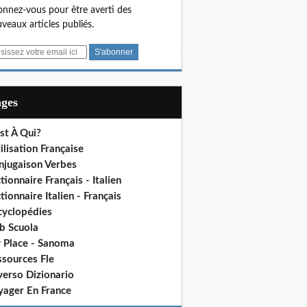
nnez-vous pour être averti des
veaux articles publiés.
ages
st À Qui?
ilisation Française
njugaison Verbes
tionnaire Français - Italien
tionnaire Italien - Français
cyclopédies
b Scuola
 Place - Sanoma
ssources Fle
verso Dizionario
yager En France