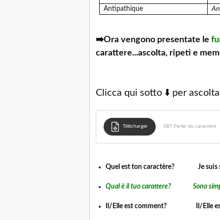
Antipathique
An
➡️Ora vengono presentate le
fu
carattere...ascolta, ripeti e memo
Clicca qui sotto ⬇️ per ascol
Télécharger
087 Parler du caractère
Quel est ton caractère? Je suis sy
Qual è il tuo carattere? Sono simpat
Il/Elle est comment? Il/Elle est t