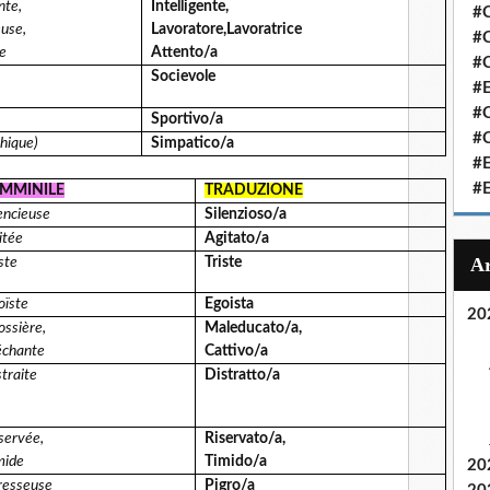
nte,
Intelligente,
#C
euse,
Lavoratore,Lavoratrice
#C
e
Attento/a
#
Socievole
#
#C
Sportivo/a
#C
hique)
Simpatico/a
#
#
MMINILE
TRADUZIONE
encieuse
Silenzioso/a
itée
Agitato/a
ste
Triste
oïste
Egoista
20
ossière,
Maleducato/a,
chante
Cattivo/a
traite
Distratto/a
servée,
Riservato/a,
mide
Timido/a
20
resseuse
Pigro/a