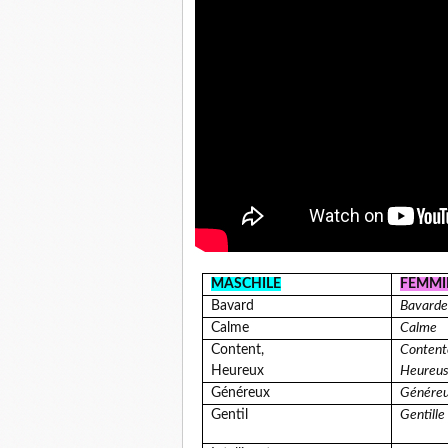
MASCHILE
FEMMI
Bavard
Bavarde
Calme
Calme
Content,
Content
Heureux
Heureu
Généreux
Génére
Gentil
Gentille