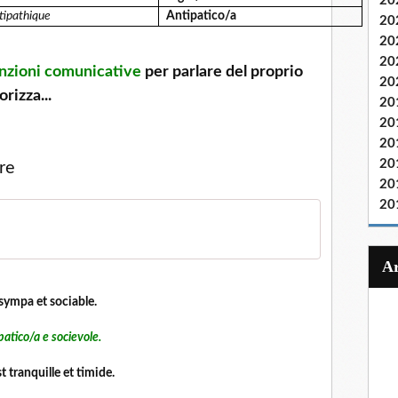
20
tipathique
Antipatico/a
20
20
20
nzioni comunicative
per parlare del proprio
20
rizza...
20
20
20
20
tare
20
20
mpa et sociable.
ico/a e socievole.
ranquille et timide.