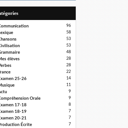
Catégories
96
Communication
58
exique
53
Chansons
53
ivilisation
48
Grammaire
28
es élèves
28
erbes
22
rance
14
Examen 25-26
11
Musique
9
ctu
9
ompréhension Orale
8
Examen 17-18
7
Examen 18-19
7
Examen 20-21
7
roduction Écrite