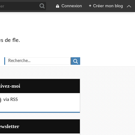
Connexion
+
Créer mon blog
s de fle.
uivez-moi
via RSS
Newsletter