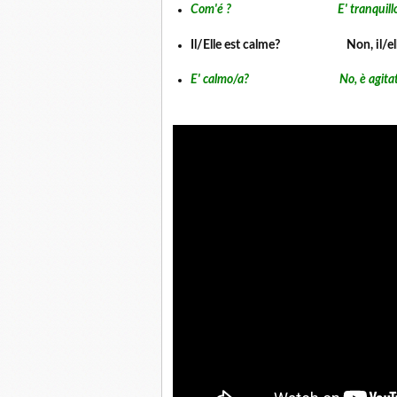
Com'é ? E' tranquillo/a e 
Il/Elle est calme? Non, il/elle e
E' calmo/a? No, è agitato