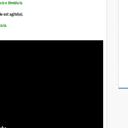
timido/a.
st agité(e).
/a.