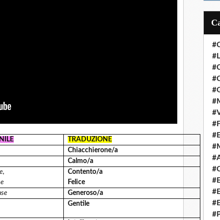
#
#L
#
#C
#
#M
#V
#F
#
NILE
TRADUZIONE
#
Chiacchierone/a
#A
Calmo/a
#C
e,
Contento/a
#
se
Felice
#
use
Generoso/a
#
Gentile
#P