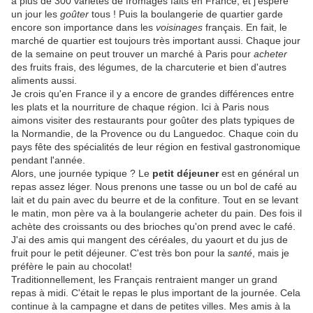
a plus de 300 variétés de fromages faits en France, et j'espère
un jour les
goûter
tous ! Puis la boulangerie de quartier garde
encore son importance dans les
voisinages
français. En fait, le
marché de quartier est toujours très important aussi. Chaque jour
de la semaine on peut trouver un marché à Paris pour
acheter
des fruits frais, des légumes, de la charcuterie et bien d'autres
aliments aussi.
Je crois qu'en France il y a encore de grandes différences entre
les plats et la nourriture de chaque région. Ici à Paris nous
aimons visiter des restaurants pour goûter des plats typiques de
la Normandie, de la Provence ou du Languedoc. Chaque coin du
pays fête des spécialités de leur région en festival gastronomique
pendant l'année.
Alors, une journée typique ? Le
petit déjeuner
est en général un
repas assez léger. Nous prenons une tasse ou un bol de café au
lait et du pain avec du beurre et de la confiture. Tout en se levant
le matin, mon père va à la boulangerie acheter du pain. Des fois il
achète des croissants ou des brioches qu'on prend avec le café.
J'ai des amis qui mangent des céréales, du yaourt et du jus de
fruit pour le petit déjeuner. C'est très bon pour la
santé
, mais je
préfère le pain au chocolat!
Traditionnellement, les Français rentraient manger un grand
repas à midi. C'était le repas le plus important de la journée. Cela
continue à la campagne et dans de petites villes. Mes amis à la