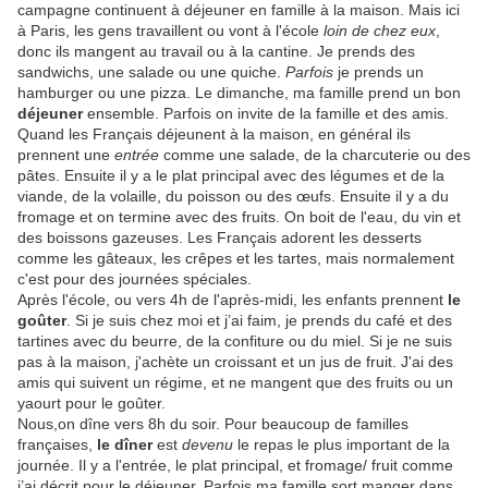
campagne continuent à déjeuner en famille à la maison. Mais ici
à Paris, les gens travaillent ou vont à l'école
loin de chez eux
,
donc ils mangent au travail ou à la cantine. Je prends des
sandwichs, une salade ou une quiche.
Parfois
je prends un
hamburger ou une pizza. Le dimanche, ma famille prend un bon
déjeuner
ensemble. Parfois on invite de la famille et des amis.
Quand les Français déjeunent à la maison, en général ils
prennent une
entrée
comme une salade, de la charcuterie ou des
pâtes. Ensuite il y a le plat principal avec des légumes et de la
viande, de la volaille, du poisson ou des œufs. Ensuite il y a du
fromage et on termine avec des fruits. On boit de l'eau, du vin et
des boissons gazeuses. Les Français adorent les desserts
comme les gâteaux, les crêpes et les tartes, mais normalement
c'est pour des journées spéciales.
Après l'école, ou vers 4h de l'après-midi, les enfants prennent
le
goûter
. Si je suis chez moi et j’ai faim, je prends du café et des
tartines avec du beurre, de la confiture ou du miel. Si je ne suis
pas à la maison, j'achète un croissant et un jus de fruit. J'ai des
amis qui suivent un régime, et ne mangent que des fruits ou un
yaourt pour le goûter.
Nous,on dîne vers 8h du soir. Pour beaucoup de familles
françaises,
le dîner
est
devenu
le repas le plus important de la
journée. Il y a l'entrée, le plat principal, et fromage/ fruit comme
j’ai décrit pour le déjeuner. Parfois ma famille sort manger dans