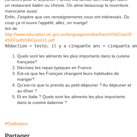
un restaurant italien ou chinois. On aime beaucoup la nourriture
marocaine aussi.
Enfin, J'espère que ces
renseignements
vous ont intéressés.
Du
coup
ça m'ouvre l'appétit; allez, on mange!
tiré de
http://www.education.vic.gov.au/languagesonline/french%5Csect3
4%5Cpdfs%5Cprint11.pdf
Rédaction = testo; il y a cinquante ans = cinquanta an
Quels sont les aliments les plus importants dans la cuisine
française?
Décrivez les repas typiques en France.
Est-ce que les Français changent leurs habitudes de
manger?
Qu’est-ce que tu prends au petit-déjeuner ? Au déjeuner et
au dîner ?
Et en Italie ? Quels sont les aliments les plus importants
dans la cuisine italienne ?
#Civilisation
Partager