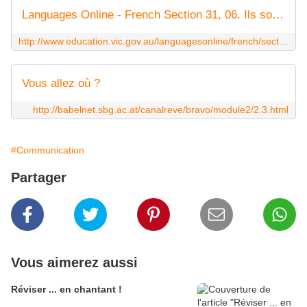
Languages Online - French Section 31, 06. Ils sont habillés comment?
http://www.education.vic.gov.au/languagesonline/french/sect31/no_06/no_06.htm
Vous allez où ?
http://babelnet.sbg.ac.at/canalreve/bravo/module2/2.3.html
#Communication
Partager
Vous aimerez aussi
Réviser ... en chantant !