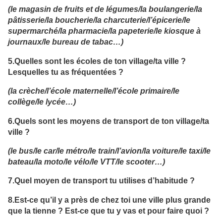
(le magasin de fruits et de légumes/la boulangerie/la
pâtisserie/la boucherie/la charcuterie/l’épicerie/le
supermarché/la pharmacie/la papeterie/le kiosque à
journaux/le bureau de tabac…)
5.Quelles sont les écoles de ton village/ta ville ?
Lesquelles tu as fréquentées ?
(la crèche/l’école maternelle/l’école primaire/le
collège/le lycée…)
6.Quels sont les moyens de transport de ton village/ta
ville ?
(le bus/le car/le métro/le train/l’avion/la voiture/le taxi/le
bateau/la moto/le vélo/le VTT/le scooter…)
7.Quel moyen de transport tu utilises d’habitude ?
8.Est-ce qu’il y a près de chez toi une ville plus grande
que la tienne ? Est-ce que tu y vas et pour faire quoi ?