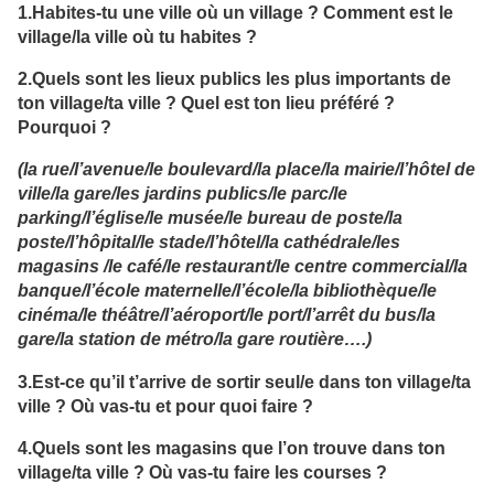
1.Habites-tu une ville où un village ? Comment est le
village/la ville où tu habites ?
2.Quels sont les lieux publics les plus importants de
ton village/ta ville ? Quel est ton lieu préféré ?
Pourquoi ?
(la rue/l’avenue/le boulevard/la place/la mairie/l’hôtel de
ville/la gare/les jardins publics/le parc/le
parking/l’église/le musée/le bureau de poste/la
poste/l’hôpital/le stade/l’hôtel/la cathédrale/les
magasins /le café/le restaurant/le centre commercial/la
banque/l’école maternelle/l’école/la bibliothèque/le
cinéma/le théâtre/l’aéroport/le port/l’arrêt du bus/la
gare/la station de métro/la gare routière….)
3.Est-ce qu’il t’arrive de sortir seul/e dans ton village/ta
ville ? Où vas-tu et pour quoi faire ?
4.Quels sont les magasins que l’on trouve dans ton
village/ta ville ? Où vas-tu faire les courses ?