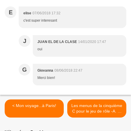
E
elise
07/06/2018 17:32
c'est super interesant
J
JUAN EL DE LA CLASE
14/01/2020 17:47
oui
G
Giovanna
08/06/2018 22:47
Merci bien!
< Mon voyage...à Paris!
Les menus de la cinquième
C pour le jeu de rôle -A. S.
‘18 - ‘19 >