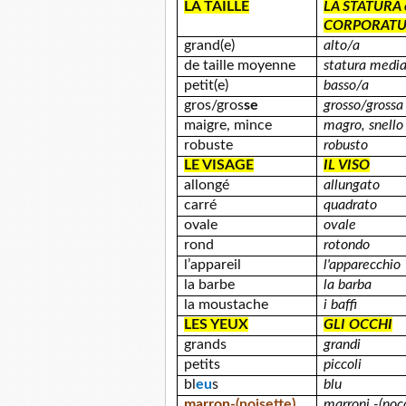
LA TAILLE
LA STATURA e
CORPORAT
grand(e)
alto/a
de taille moyenne
statura medi
petit(e)
basso/a
gros/gros
se
grosso/grossa
maigre, mince
magro, snello
robuste
robusto
LE VISAGE
IL VISO
allongé
allungato
carré
quadrato
ovale
ovale
rond
rotondo
l’appareil
l'apparecchio
la barbe
la barba
la moustache
i baffi
LES YEUX
GLI OCCHI
grands
grandi
petits
piccoli
bl
eu
s
blu
marron-
(noisette)
marroni -(nocc