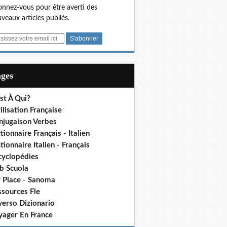
nnez-vous pour être averti des
veaux articles publiés.
ages
st À Qui?
ilisation Française
njugaison Verbes
tionnaire Français - Italien
tionnaire Italien - Français
cyclopédies
b Scuola
 Place - Sanoma
ssources Fle
verso Dizionario
yager En France