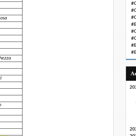
#C
#C
#
iosa
#
#C
#C
#
#
ghezza
i
20
o
20