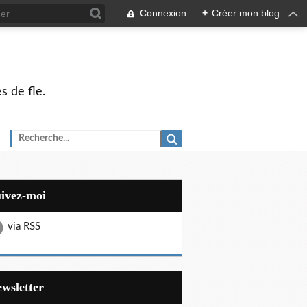
Connexion
+
Créer mon blog
s de fle.
uivez-moi
via RSS
Newsletter