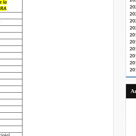
20
 la
20
URA
20
20
a
20
20
20
20
20
20
20
iola)