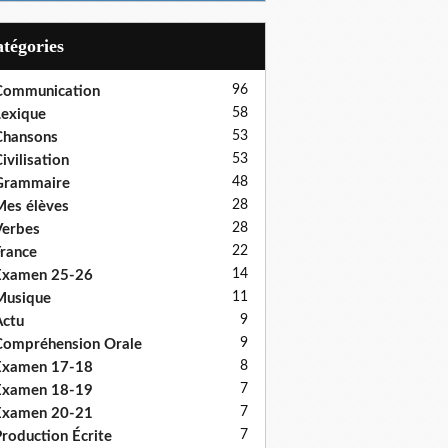
Catégories
96
Communication
58
exique
53
Chansons
53
ivilisation
48
Grammaire
28
es élèves
28
erbes
22
rance
14
Examen 25-26
11
Musique
9
ctu
9
ompréhension Orale
8
Examen 17-18
7
Examen 18-19
7
Examen 20-21
7
roduction Écrite