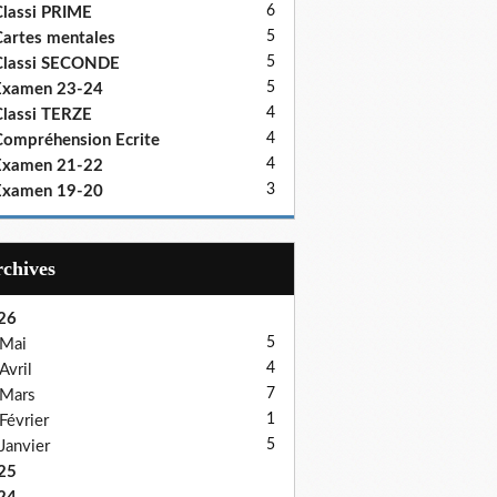
6
lassi PRIME
5
artes mentales
5
Classi SECONDE
5
Examen 23-24
4
lassi TERZE
4
ompréhension Ecrite
4
Examen 21-22
3
Examen 19-20
Archives
26
5
Mai
4
Avril
7
Mars
1
Février
5
Janvier
25