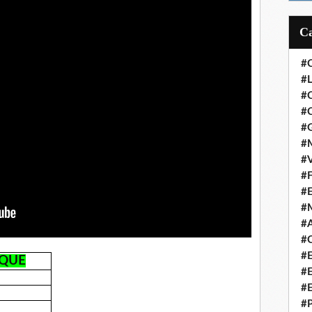
#
#L
#
#C
#
#M
#V
#F
#
#
#A
#C
#
IQUE
#
#
#P