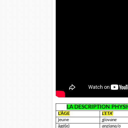
LA DESCRIPTION PHYS
L’ÂGE
L’ETA’
jeune
giovane
âgé(e)
anziana/o