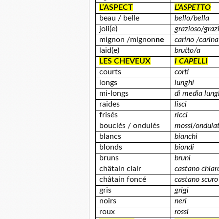
L’ASPECT
L’ASPETTO
beau / belle
bello/bella
joli(e)
grazioso/graz
mignon /mignon
ne
carino /carina
laid(e)
brutto/a
LES CHEVEUX
I CAPELLI
courts
corti
longs
lunghi
mi-longs
di media lun
raides
lisci
frisés
ricci
bouclés / ondulés
mossi/ondulat
blancs
bianchi
blonds
biondi
bruns
bruni
châtain clair
castano chiar
châtain foncé
castano scuro
gris
grigi
noirs
neri
roux
rossi