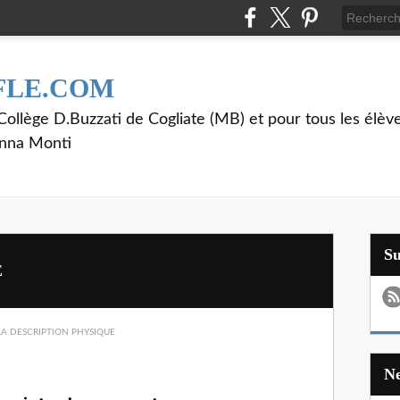
FLE.COM
ollège D.Buzzati de Cogliate (MB) et pour tous les élève
anna Monti
S
E