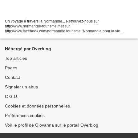
Un voyage à travers la Normandie... Retrouvez-nous sur
http://www.normandie-tourisme.fr et sur
http://www.facebook.com/normandie.tourisme "Normandie pour la vie
(version courte)" : http://youtu.be/MIJd5LyFfcc Toute utilisation de cette vidéo
dans son...
Hébergé par Overblog
Top articles
Pages
Contact
Signaler un abus
C.G.U.
Cookies et données personnelles
Préférences cookies
Voir le profil de Giovanna sur le portail Overblog