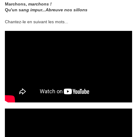
Marchons,
marchons !
Qu'un san
g impur...Abreuve nos sillons
Chantez-le en suivant les mots...